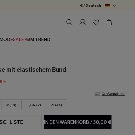
€ / Deutsch
MODE
SALE %
IM TREND
e mit elastischem Bund
19%
Größentabelle
M(38)
L(40/42)
XL(44)
SCHLISTE
IN DEN WARENKORB
/
30,00 €