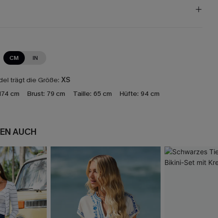
CM
IN
el trägt die Größe:
XS
174 cm
Brust:
79 cm
Taille:
65 cm
Hüfte:
94 cm
EN AUCH