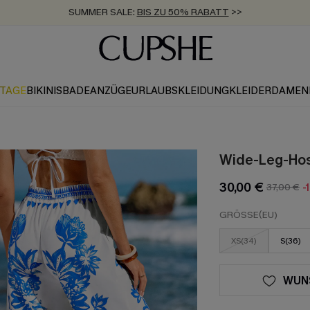
ZUM NEWSLETTER:
BIS ZU -20% EXTRA ERHALTEN
>>
KOSTENLOSER VERSAND AB 89 €
>>
KTAGE
BIKINIS
BADEANZÜGE
URLAUBSKLEIDUNG
KLEIDER
DAMEN
Wide-Leg-Hos
30,00 €
37,00 €
-
GRÖSSE(EU)
XS(34)
S(36)
WUN