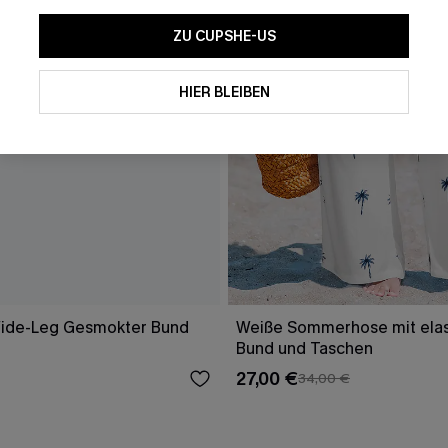
ZU CUPSHE-US
HIER BLEIBEN
Wide-Leg Gesmokter Bund
Weiße Sommerhose mit ela
Bund und Taschen
27,00 €
34,00 €