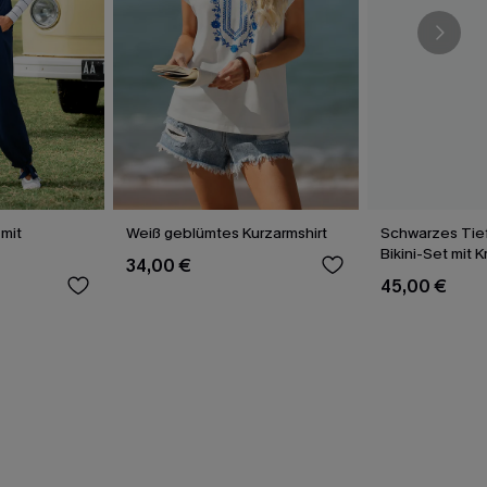
mit
Weiß geblümtes Kurzarmshirt
Schwarzes Tief
Bikini-Set mit 
34,00 €
45,00 €