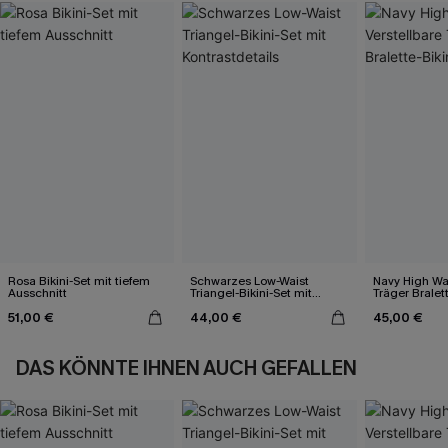
Rosa Bikini-Set mit tiefem
Schwarzes Low-Waist
Navy High Wai
Ausschnitt
Triangel-Bikini-Set mit
Träger Bralett
Kontrastdetails
51,00 €
44,00 €
45,00 €
DAS KÖNNTE IHNEN AUCH GEFALLEN