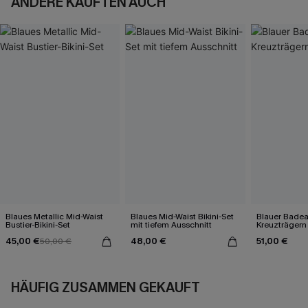
ANDERE KAUFTEN AUCH
Blaues Metallic Mid-Waist
Blaues Mid-Waist Bikini-Set
Blauer Bade
Bustier-Bikini-Set
mit tiefem Ausschnitt
Kreuzträgern
45,00 €
48,00 €
51,00 €
50,00 €
HÄUFIG ZUSAMMEN GEKAUFT