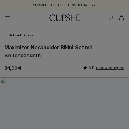
SUMMER SALE:
BIS ZU 50% RABATT
>>
ZUM NEWSLETTER:
KOSTENLOSER VERSAND AB 89 €
BIS ZU -20% EXTRA ERHALTEN
>>
>>
Geformte Cups
Maximizer-Neckholder-Bikini-Set mit
Seitenbändern
34,06 €
5.0
6 Bewertungen