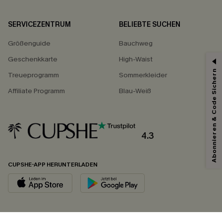
SERVICEZENTRUM
BELIEBTE SUCHEN
Größenguide
Bauchweg
Geschenkkarte
High-Waist
Abonnieren & Code Sichern
Treueprogramm
Sommerkleider
Affiliate Programm
Blau-Weiß
4.3
CUPSHE-APP HERUNTERLADEN
FOLGEN SIE UNS AUF