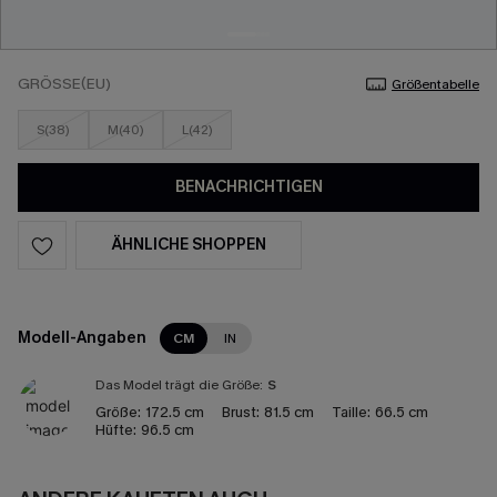
GRÖSSE(EU)
Größentabelle
S(38)
M(40)
L(42)
BENACHRICHTIGEN
ÄHNLICHE SHOPPEN
Modell-Angaben
CM
IN
Das Model trägt die Größe:
S
Größe:
172.5 cm
Brust:
81.5 cm
Taille:
66.5 cm
Hüfte:
96.5 cm