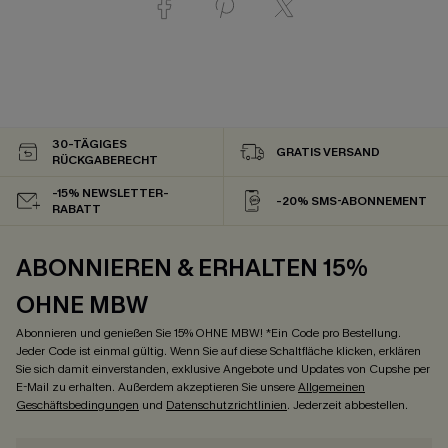
30-TÄGIGES
GRATIS VERSAND
RÜCKGABERECHT
-15% NEWSLETTER-
-20% SMS-ABONNEMENT
RABATT
ABONNIEREN & ERHALTEN 15%
OHNE MBW
Abonnieren und genießen Sie 15% OHNE MBW! *Ein Code pro Bestellung.
Jeder Code ist einmal gültig. Wenn Sie auf diese Schaltfläche klicken, erklären
Sie sich damit einverstanden, exklusive Angebote und Updates von Cupshe per
E-Mail zu erhalten. Außerdem akzeptieren Sie unsere
Allgemeinen
Geschäftsbedingungen
und
Datenschutzrichtlinien
. Jederzeit abbestellen.