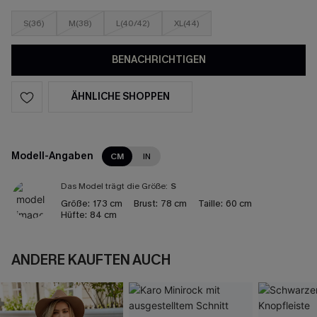
S(36)
M(38)
L(40/42)
XL(44)
BENACHRICHTIGEN
ÄHNLICHE SHOPPEN
Modell-Angaben
CM
IN
Das Model trägt die Größe:
S
Größe:
173 cm
Brust:
78 cm
Taille:
60 cm
Hüfte:
84 cm
ANDERE KAUFTEN AUCH