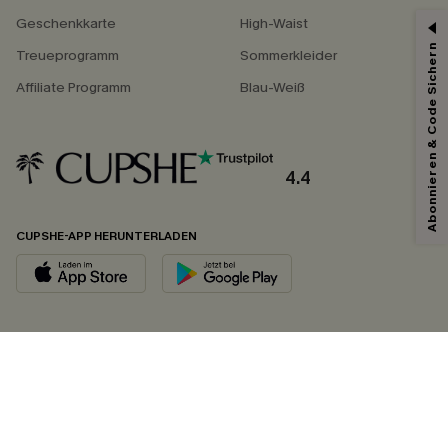
Geschenkkarte
High-Waist
Abonnieren & Code Sichern
Treueprogramm
Sommerkleider
Affiliate Programm
Blau-Weiß
4.4
CUPSHE-APP HERUNTERLADEN
FOLGEN SIE UNS AUF