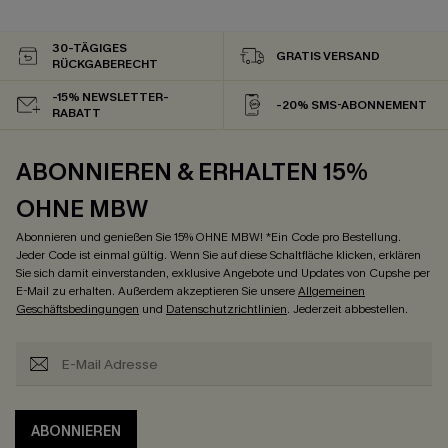
30-TÄGIGES
GRATIS VERSAND
RÜCKGABERECHT
-15% NEWSLETTER-
-20% SMS-ABONNEMENT
RABATT
ABONNIEREN & ERHALTEN 15%
OHNE MBW
Abonnieren und genießen Sie 15% OHNE MBW! *Ein Code pro Bestellung.
Jeder Code ist einmal gültig. Wenn Sie auf diese Schaltfläche klicken, erklären
Sie sich damit einverstanden, exklusive Angebote und Updates von Cupshe per
E-Mail zu erhalten. Außerdem akzeptieren Sie unsere
Allgemeinen
Geschäftsbedingungen
und
Datenschutzrichtlinien
. Jederzeit abbestellen.
ABONNIEREN