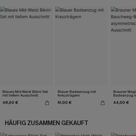
Blaues Mid-Waist Bikini-Set
Blauer Badeanzug mit
Brauner Mag
mit tiefem Ausschnitt
Kreuzträgern
Badeanzug m
asymmetris
48,00 €
51,00 €
44,00 €
Ausschnitt
HÄUFIG ZUSAMMEN GEKAUFT