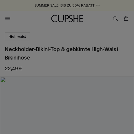
SUMMER SALE:
BIS ZU 50% RABATT
>>
ZUM NEWSLETTER:
KOSTENLOSER VERSAND AB 89 €
BIS ZU -20% EXTRA ERHALTEN
>>
>>
High waist
Neckholder-Bikini-Top & geblümte High-Waist
Bikinihose
22,49 €