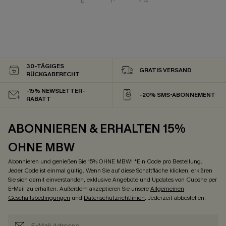
30-TÄGIGES
GRATIS VERSAND
RÜCKGABERECHT
-15% NEWSLETTER-
-20% SMS-ABONNEMENT
RABATT
ABONNIEREN & ERHALTEN 15%
OHNE MBW
Abonnieren und genießen Sie 15% OHNE MBW! *Ein Code pro Bestellung.
Jeder Code ist einmal gültig. Wenn Sie auf diese Schaltfläche klicken, erklären
Sie sich damit einverstanden, exklusive Angebote und Updates von Cupshe per
E-Mail zu erhalten. Außerdem akzeptieren Sie unsere
Allgemeinen
Geschäftsbedingungen
und
Datenschutzrichtlinien
. Jederzeit abbestellen.