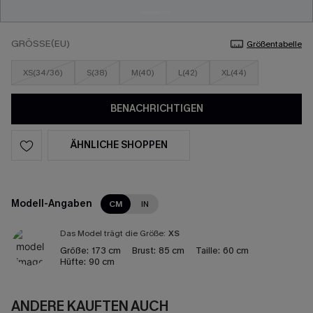
GRÖSSE(EU)
Größentabelle
XS(34/36)
S(38)
M(40)
L(42)
XL(44)
BENACHRICHTIGEN
ÄHNLICHE SHOPPEN
Modell-Angaben
CM
IN
Das Model trägt die Größe:
XS
Größe:
173 cm
Brust:
85 cm
Taille:
60 cm
Hüfte:
90 cm
ANDERE KAUFTEN AUCH