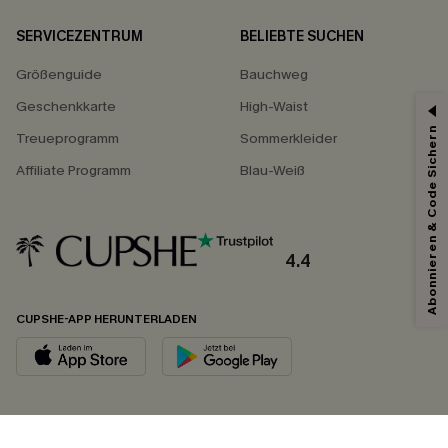
SERVICEZENTRUM
BELIEBTE SUCHEN
Größenguide
Bauchweg
Geschenkkarte
High-Waist
Abonnieren & Code Sichern
Treueprogramm
Sommerkleider
Affiliate Programm
Blau-Weiß
4.4
CUPSHE-APP HERUNTERLADEN
FOLGEN SIE UNS AUF