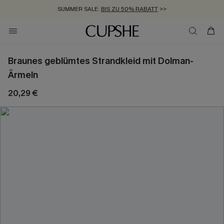
SUMMER SALE:
BIS ZU 50% RABATT
>>
ZUM NEWSLETTER:
KOSTENLOSER VERSAND AB 89 €
BIS ZU -20% EXTRA ERHALTEN
>>
>>
Braunes geblümtes Strandkleid mit Dolman-
Ärmeln
20,29 €