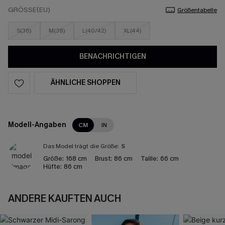
GRÖSSE(EU)
Größentabelle
S(36)
M(38)
L(40/42)
XL(44)
BENACHRICHTIGEN
ÄHNLICHE SHOPPEN
Modell-Angaben
CM
IN
Das Model trägt die Größe:
S
Größe:
168 cm
Brust:
86 cm
Taille:
66 cm
Hüfte:
86 cm
ANDERE KAUFTEN AUCH