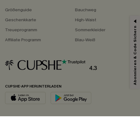
Größenguide
Bauchweg
Geschenkkarte
High-Waist
Abonnieren & Code Sichern
Treueprogramm
Sommerkleider
Affiliate Programm
Blau-Weiß
4.3
CUPSHE-APP HERUNTERLADEN
FOLGEN SIE UNS AUF