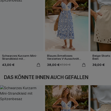
Schwarzes Kurzarm Mini-
Blaues Ärmelloses
Beige Shorts
Strandkleid mit
Verziertes V-Ausschnitt
Bein
Spitzenbesaz
Midi-Trägerkleid
43,00 €
38,00 €
39,00 €
47,00 €
DAS KÖNNTE IHNEN AUCH GEFALLEN