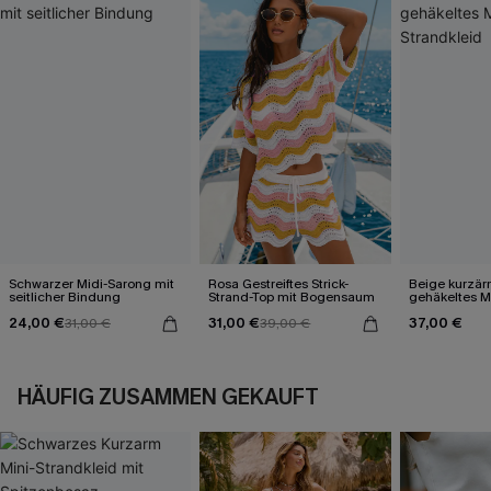
Schwarzer Midi-Sarong mit
Rosa Gestreiftes Strick-
Beige kurzär
seitlicher Bindung
Strand-Top mit Bogensaum
gehäkeltes Mi
24,00 €
31,00 €
37,00 €
31,00 €
39,00 €
HÄUFIG ZUSAMMEN GEKAUFT