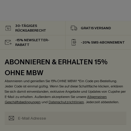
30-TÄGIGES
GRATIS VERSAND
RÜCKGABERECHT
-15% NEWSLETTER-
-20% SMS-ABONNEMENT
RABATT
ABONNIEREN & ERHALTEN 15%
OHNE MBW
Abonnieren und genießen Sie 15% OHNE MBW! *Ein Code pro Bestellung.
Jeder Code ist einmal gültig. Wenn Sie auf diese Schaltfläche klicken, erklären
Sie sich damit einverstanden, exklusive Angebote und Updates von Cupshe per
E-Mail zu erhalten. Außerdem akzeptieren Sie unsere
Allgemeinen
Geschäftsbedingungen
und
Datenschutzrichtlinien
. Jederzeit abbestellen.