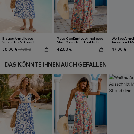
Blaues Ärmelloses
Rosa Geblümtes Ärmelloses
Weißes Ärmel
Verziertes V-Ausschnitt
Maxi-Strandkleid mit hohem
Ausschnitt Ma
Midi-Trägerkleid
Ausschnitt
38,00 €
42,00 €
47,00 €
47,00 €
DAS KÖNNTE IHNEN AUCH GEFALLEN