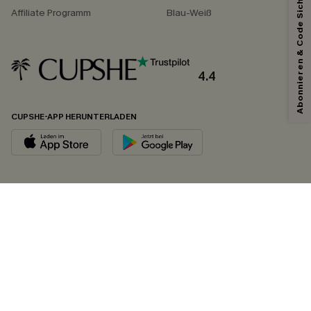
Abonnieren & Code Sichern
Affiliate Programm
Blau-Weiß
4.4
CUPSHE-APP HERUNTERLADEN
FOLGEN SIE UNS AUF
©2026 CUPSHE DEUTSCHLAND
Datenschutz
&
AGB
&
Zugänglichkeitserklärung