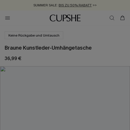
SUMMER SALE:
BIS ZU 50% RABATT
>>
ZUM NEWSLETTER:
KOSTENLOSER VERSAND AB 89 €
BIS ZU -20% EXTRA ERHALTEN
>>
>>
Keine Rückgabe und Umtausch
Braune Kunstleder-Umhängetasche
36,99 €