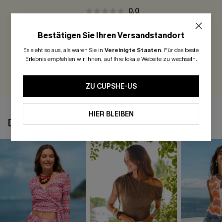
0.0
Bestätigen Sie Ihren Versandstandort
Seien Sie der Erste, der bewertet
Es sieht so aus, als wären Sie in
Vereinigte Staaten
.
Für das beste
300 Punkte für Ihre Bewertung!
Erlebnis empfehlen wir Ihnen, auf Ihre lokale Website zu wechseln.
BEWERTEN
ZU CUPSHE-US
HIER BLEIBEN
DAS KÖNNTE IHNEN AUCH GEFALLEN