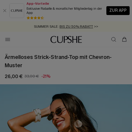
App-Vorteile
Exklusive Rabatte & monatlicher Mitgliedertag in der
ZUR APP
App
GRATIS MASSBAND MIT JEDEM SCHNELLVERSAND-ARTIKEL >>
SUMMER SALE:
BIS ZU 50% RABATT
>>
ZUM NEWSLETTER:
KOSTENLOSER VERSAND AB 89 €
BIS ZU -20% EXTRA ERHALTEN
>>
>>
Ärmelloses Strick-Strand-Top mit Chevron-
Muster
26,00 €
33,00 €
-21%