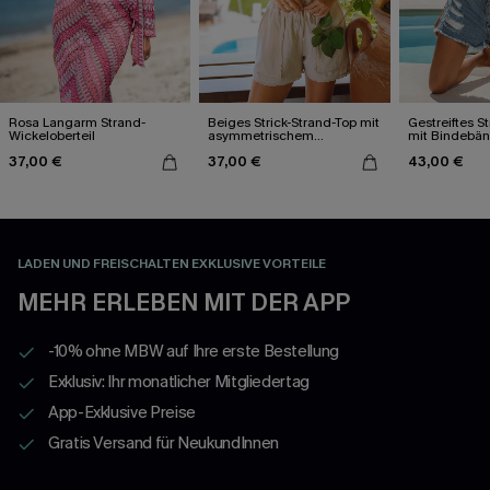
Rosa Langarm Strand-
Beiges Strick-Strand-Top mit
Gestreiftes S
Wickeloberteil
asymmetrischem
mit Bindebä
Ausschnitt
37,00 €
37,00 €
43,00 €
LADEN UND FREISCHALTEN EXKLUSIVE VORTEILE
MEHR ERLEBEN MIT DER APP
-10% ohne MBW auf Ihre erste Bestellung
Exklusiv: Ihr monatlicher Mitgliedertag
App-Exklusive Preise
Gratis Versand für NeukundInnen