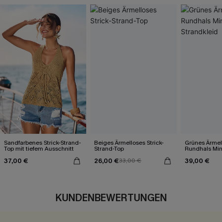
Sandfarbenes Strick-Strand-
Beiges Ärmelloses Strick-
Grünes Ärmel
Top mit tiefem Ausschnitt
Strand-Top
Rundhals Mini
Strandkleid
37,00 €
26,00 €
39,00 €
33,00 €
KUNDENBEWERTUNGEN