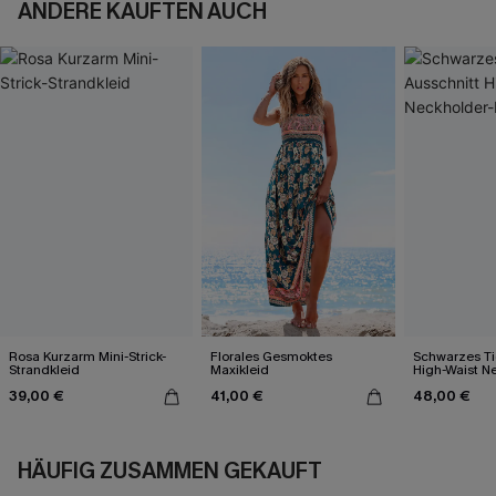
ANDERE KAUFTEN AUCH
Rosa Kurzarm Mini-Strick-
Florales Gesmoktes
Schwarzes Ti
Strandkleid
Maxikleid
High-Waist N
Bikini-Set
39,00 €
41,00 €
48,00 €
HÄUFIG ZUSAMMEN GEKAUFT