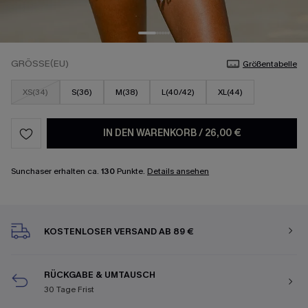
GRÖSSE(EU)
Größentabelle
XS(34)
S(36)
M(38)
L(40/42)
XL(44)
IN DEN WARENKORB
/
26,00 €
Sunchaser erhalten ca.
130
Punkte.
Details ansehen
KOSTENLOSER VERSAND AB 89 €
RÜCKGABE & UMTAUSCH
30 Tage Frist