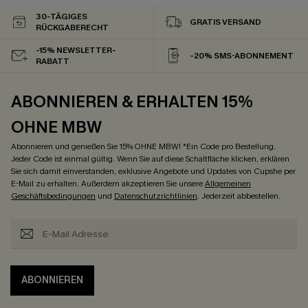
30-TÄGIGES
GRATIS VERSAND
RÜCKGABERECHT
-15% NEWSLETTER-
-20% SMS-ABONNEMENT
RABATT
ABONNIEREN & ERHALTEN 15%
OHNE MBW
Abonnieren und genießen Sie 15% OHNE MBW! *Ein Code pro Bestellung.
Jeder Code ist einmal gültig. Wenn Sie auf diese Schaltfläche klicken, erklären
Sie sich damit einverstanden, exklusive Angebote und Updates von Cupshe per
E-Mail zu erhalten. Außerdem akzeptieren Sie unsere
Allgemeinen
Geschäftsbedingungen
und
Datenschutzrichtlinien
. Jederzeit abbestellen.
ABONNIEREN