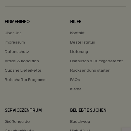
FIRMENINFO
HILFE
Über Uns
Kontakt
Impressum
Bestellstatus
Datenschutz
Lieferung
Artikel & Kondition
Umtausch & Rückgaberecht
Cupshe Lieferkette
Rücksendung starten
Botschafter Programm
FAQs
Klarna
SERVICEZENTRUM
BELIEBTE SUCHEN
Größenguide
Bauchweg
Geschenkkarte
High-Waist