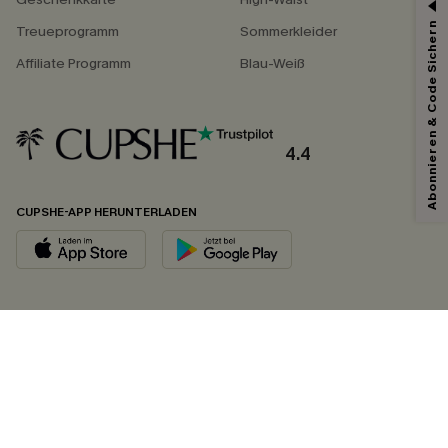
Abonnieren & Code Sichern
Treueprogramm
Sommerkleider
Affiliate Programm
Blau-Weiß
4.4
CUPSHE-APP HERUNTERLADEN
FOLGEN SIE UNS AUF