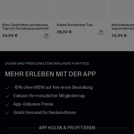
Blau Gestreiftes ärmelloses
Rotes Ärmelloses Top
Marineblaues
Top mit Rundhalsausschnitt
asymmetris
29,00 €
Ausschnitt
34,00 €
34,00 €
LADEN UND FREISCHALTEN EXKLUSIVE VORTEILE
MEHR ERLEBEN MIT DER APP
-10% ohne MBW auf Ihre erste Bestellung
Exklusiv: Ihr monatlicher Mitgliedertag
App-Exklusive Preise
Gratis Versand für NeukundInnen
APP HOLEN & PROFITIEREN