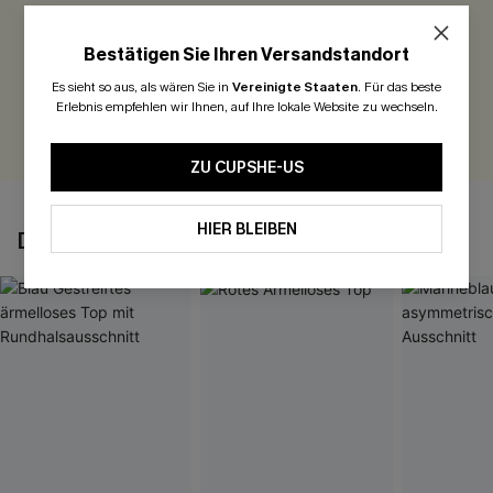
Seien Sie der Erste, der bewertet
Bestätigen Sie Ihren Versandstandort
300 Punkte für Ihre Bewertung!
Es sieht so aus, als wären Sie in
Vereinigte Staaten
.
Für das beste
Erlebnis empfehlen wir Ihnen, auf Ihre lokale Website zu wechseln.
BEWERTEN
ZU CUPSHE-US
HIER BLEIBEN
DAS KÖNNTE IHNEN AUCH GEFALLEN