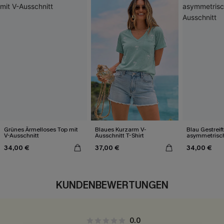
Grünes Ärmelloses Top mit
Blaues Kurzarm V-
Blau Gestreif
V-Ausschnitt
Ausschnitt T-Shirt
asymmetris
Ausschnitt
34,00 €
37,00 €
34,00 €
KUNDENBEWERTUNGEN
0.0