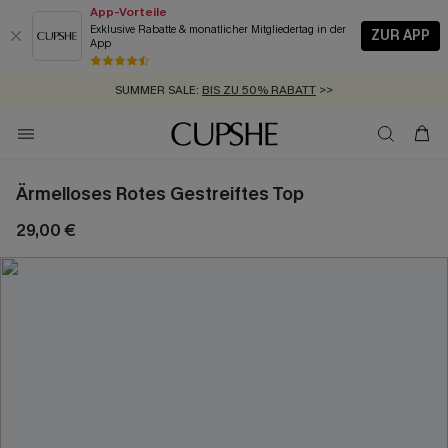
App-Vorteile
Exklusive Rabatte & monatlicher Mitgliedertag in der
ZUR APP
App
GRATIS MASSBAND MIT JEDEM SCHNELLVERSAND-ARTIKEL >>
SUMMER SALE:
BIS ZU 50% RABATT
>>
ZUM NEWSLETTER:
KOSTENLOSER VERSAND AB 89 €
BIS ZU -20% EXTRA ERHALTEN
>>
>>
Ärmelloses Rotes Gestreiftes Top
29,00 €