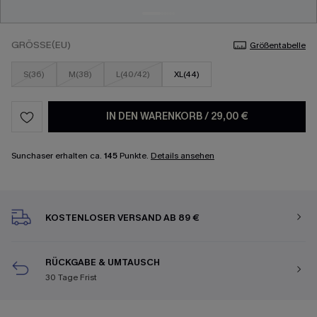
GRÖSSE(EU)
Größentabelle
S(36)
M(38)
L(40/42)
XL(44)
IN DEN WARENKORB
/
29,00 €
Sunchaser erhalten ca.
145
Punkte.
Details ansehen
KOSTENLOSER VERSAND AB 89 €
RÜCKGABE & UMTAUSCH
30 Tage Frist