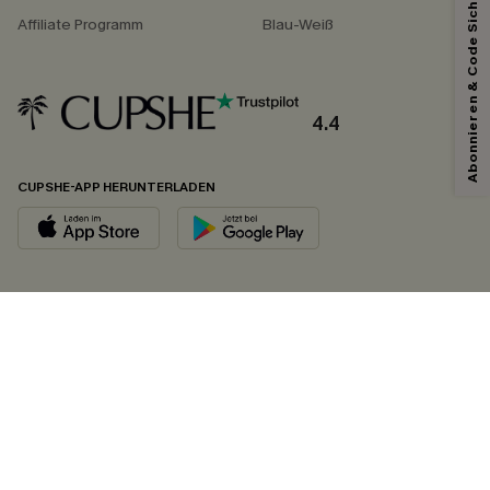
Abonnieren & Code Sichern
Affiliate Programm
Blau-Weiß
4.4
CUPSHE-APP HERUNTERLADEN
FOLGEN SIE UNS AUF
©2026 CUPSHE DEUTSCHLAND
Datenschutz
&
AGB
&
Zugänglichkeitserklärung