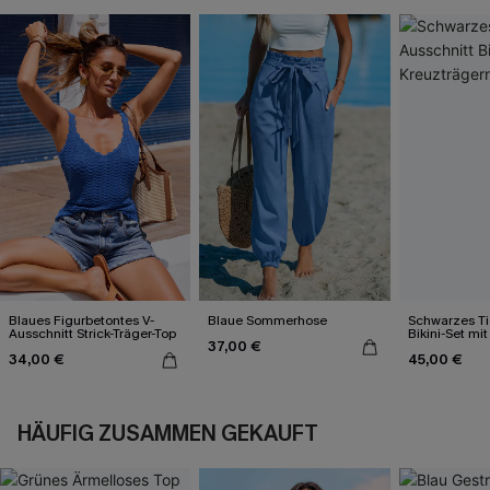
Blaues Figurbetontes V-
Blaue Sommerhose
Schwarzes Ti
Ausschnitt Strick-Träger-Top
Bikini-Set mi
37,00 €
34,00 €
45,00 €
HÄUFIG ZUSAMMEN GEKAUFT