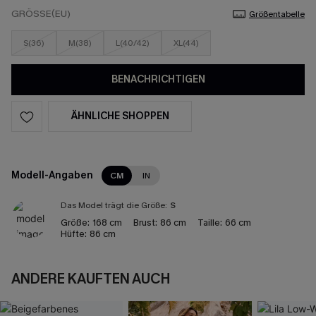
GRÖSSE(EU)
Größentabelle
S(36)
M(38)
L(40/42)
XL(44)
BENACHRICHTIGEN
ÄHNLICHE SHOPPEN
Modell-Angaben
CM
IN
Das Model trägt die Größe:
S
Größe:
168 cm
Brust:
86 cm
Taille:
66 cm
Hüfte:
86 cm
ANDERE KAUFTEN AUCH