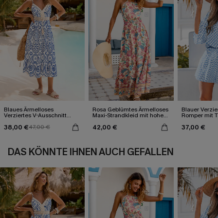
Blaues Ärmelloses
Rosa Geblümtes Ärmelloses
Blauer Verzie
Verziertes V-Ausschnitt
Maxi-Strandkleid mit hohem
Romper mit T
Midi-Trägerkleid
Ausschnitt
Wickeloptik
38,00 €
42,00 €
37,00 €
47,00 €
DAS KÖNNTE IHNEN AUCH GEFALLEN