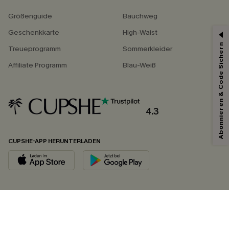
Größenguide
Bauchweg
Geschenkkarte
High-Waist
Abonnieren & Code Sichern
Treueprogramm
Sommerkleider
Affiliate Programm
Blau-Weiß
4.3
CUPSHE-APP HERUNTERLADEN
FOLGEN SIE UNS AUF