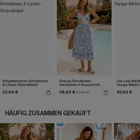
Beigefarbenes Ärmelloses
Blaues Ärmelloses
Lila Low-Wais
A-Linien-Strandkleid
Verziertes V-Ausschnitt
Tanga-Bikini-
Midi-Trägerkleid
32,00 €
38,00 €
45,00 €
47,00 €
HÄUFIG ZUSAMMEN GEKAUFT