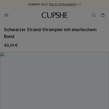
SUMMER SALE:
BIS ZU 50% RABATT
>>
ZUM NEWSLETTER:
KOSTENLOSER VERSAND AB 89 €
BIS ZU -20% EXTRA ERHALTEN
>>
>>
Schwarzer Strand-Strampler mit elastischem
Bund
40,01 €