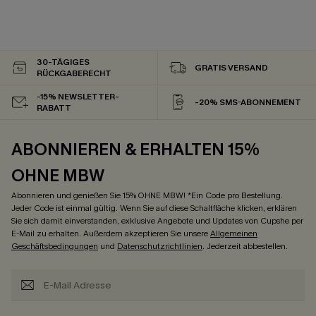
30-TÄGIGES
GRATIS VERSAND
RÜCKGABERECHT
-15% NEWSLETTER-
-20% SMS-ABONNEMENT
RABATT
ABONNIEREN & ERHALTEN 15%
OHNE MBW
Abonnieren und genießen Sie 15% OHNE MBW! *Ein Code pro Bestellung.
Jeder Code ist einmal gültig. Wenn Sie auf diese Schaltfläche klicken, erklären
Sie sich damit einverstanden, exklusive Angebote und Updates von Cupshe per
E-Mail zu erhalten. Außerdem akzeptieren Sie unsere
Allgemeinen
Geschäftsbedingungen
und
Datenschutzrichtlinien
. Jederzeit abbestellen.