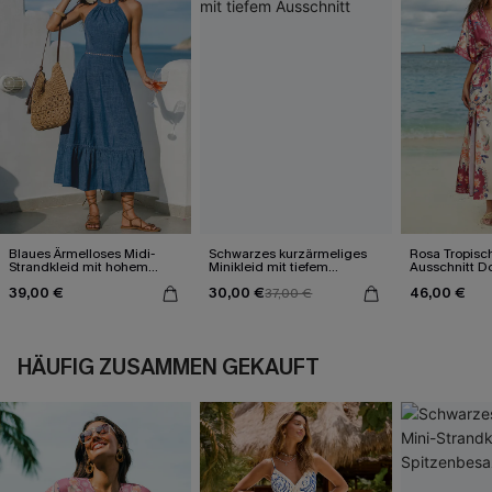
Blaues Ärmelloses Midi-
Schwarzes kurzärmeliges
Rosa Tropisch
Strandkleid mit hohem
Minikleid mit tiefem
Ausschnitt 
Ausschnitt
Ausschnitt
Maxikleid
39,00 €
30,00 €
46,00 €
37,00 €
HÄUFIG ZUSAMMEN GEKAUFT