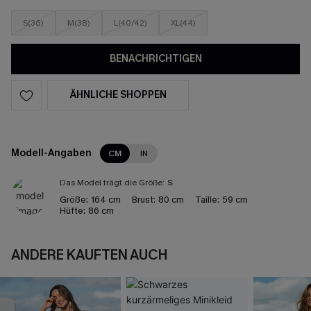
S(36)
M(38)
L(40/42)
XL(44)
BENACHRICHTIGEN
ÄHNLICHE SHOPPEN
Modell-Angaben
CM
IN
Das Model trägt die Größe:
S
Größe:
164 cm
Brust:
80 cm
Taille:
59 cm
Hüfte:
86 cm
ANDERE KAUFTEN AUCH