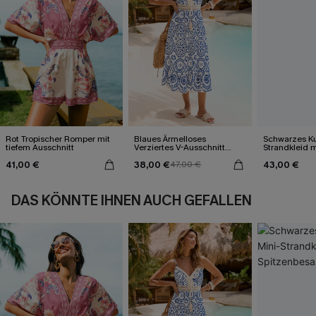
Rot Tropischer Romper mit
Blaues Ärmelloses
Schwarzes Ku
tiefem Ausschnitt
Verziertes V-Ausschnitt
Strandkleid m
Midi-Trägerkleid
Spitzenbesa
41,00 €
38,00 €
43,00 €
47,00 €
DAS KÖNNTE IHNEN AUCH GEFALLEN