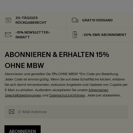
30-TÄGIGES
GRATIS VERSAND
RÜCKGABERECHT
-15% NEWSLETTER-
-20% SMS-ABONNEMENT
RABATT
ABONNIEREN & ERHALTEN 15%
OHNE MBW
Abonnieren und genießen Sie 15% OHNE MBW! *Ein Code pro Bestellung.
Jeder Code ist einmal gültig. Wenn Sie auf diese Schaltfläche klicken, erklären
Sie sich damit einverstanden, exklusive Angebote und Updates von Cupshe per
E-Mail zu erhalten. Außerdem akzeptieren Sie unsere
Allgemeinen
Geschäftsbedingungen
und
Datenschutzrichtlinien
. Jederzeit abbestellen.
ABONNIEREN