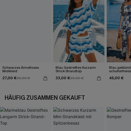
Schwarzes Ärmelloses
Blau Gestreiftes Kurzarm
Blau geblüm
Midikleid
Strick-Strandtop
schulterfreie
Seitenschlitz
27,00 €
33,00 €
45,00 €
30,00 €
39,00 €
HÄUFIG ZUSAMMEN GEKAUFT