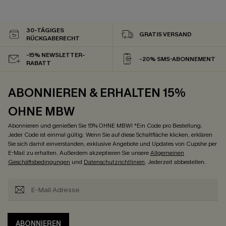
30-TÄGIGES
GRATIS VERSAND
RÜCKGABERECHT
-15% NEWSLETTER-
-20% SMS-ABONNEMENT
RABATT
ABONNIEREN & ERHALTEN 15%
OHNE MBW
Abonnieren und genießen Sie 15% OHNE MBW! *Ein Code pro Bestellung.
Jeder Code ist einmal gültig. Wenn Sie auf diese Schaltfläche klicken, erklären
Sie sich damit einverstanden, exklusive Angebote und Updates von Cupshe per
E-Mail zu erhalten. Außerdem akzeptieren Sie unsere
Allgemeinen
Geschäftsbedingungen
und
Datenschutzrichtlinien
. Jederzeit abbestellen.
ABONNIEREN