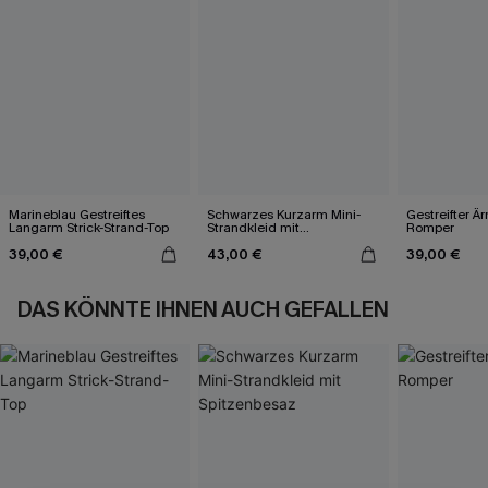
Marineblau Gestreiftes
Schwarzes Kurzarm Mini-
Gestreifter Ä
Langarm Strick-Strand-Top
Strandkleid mit
Romper
Spitzenbesaz
39,00 €
43,00 €
39,00 €
DAS KÖNNTE IHNEN AUCH GEFALLEN