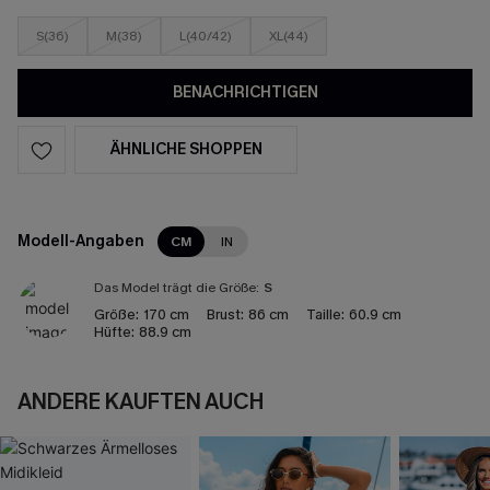
S(36)
M(38)
L(40/42)
XL(44)
BENACHRICHTIGEN
ÄHNLICHE SHOPPEN
Modell-Angaben
CM
IN
Das Model trägt die Größe:
S
Größe:
170 cm
Brust:
86 cm
Taille:
60.9 cm
Hüfte:
88.9 cm
ANDERE KAUFTEN AUCH