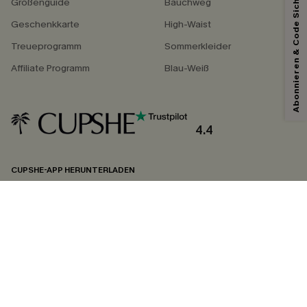
Abonnieren & Code Sichern
Größenguide
Bauchweg
Geschenkkarte
High-Waist
Treueprogramm
Sommerkleider
Affiliate Programm
Blau-Weiß
4.4
CUPSHE-APP HERUNTERLADEN
FOLGEN SIE UNS AUF