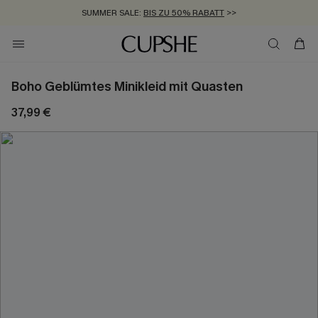
SUMMER SALE:
BIS ZU 50% RABATT
>>
ZUM NEWSLETTER:
KOSTENLOSER VERSAND AB 89 €
BIS ZU -20% EXTRA ERHALTEN
>>
>>
Boho Geblümtes Minikleid mit Quasten
37,99 €