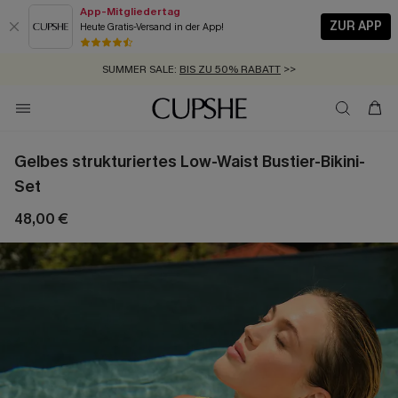
App-Mitgliedertag
ZUR APP
Heute Gratis-Versand in der App!
GRATIS MASSBAND MIT JEDEM SCHNELLVERSAND-ARTIKEL >>
SUMMER SALE:
BIS ZU 50% RABATT
>>
ZUM NEWSLETTER:
KOSTENLOSER VERSAND AB 89 €
BIS ZU -20% EXTRA ERHALTEN
>>
>>
Gelbes strukturiertes Low-Waist Bustier-Bikini-
Set
48,00 €