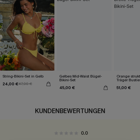
String-Bikini-Set in Gelb
Gelbes Mid-Waist Bügel-
Orange strukt
Bikini-Set
Träger Bustier
24,00 €
47,00 €
45,00 €
51,00 €
KUNDENBEWERTUNGEN
0.0