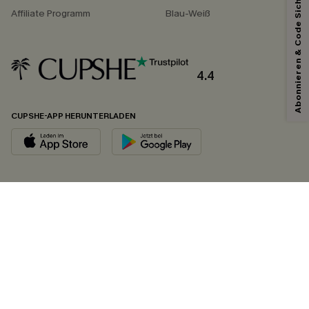
Abonnieren & Code Sichern
Affiliate Programm
Blau-Weiß
4.4
CUPSHE-APP HERUNTERLADEN
FOLGEN SIE UNS AUF
©2026 CUPSHE DEUTSCHLAND
Datenschutz
&
AGB
&
Zugänglichkeitserklärung