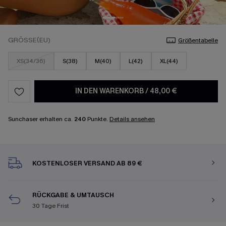
GRÖSSE(EU)
Größentabelle
XS(34/36)
S(38)
M(40)
L(42)
XL(44)
IN DEN WARENKORB
/
48,00 €
Sunchaser erhalten ca.
240
Punkte.
Details ansehen
KOSTENLOSER VERSAND AB 89 €
RÜCKGABE & UMTAUSCH
30 Tage Frist