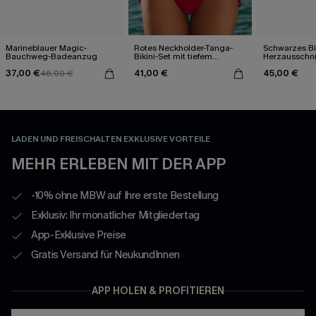
Marineblauer Magic-
Rotes Neckholder-Tanga-
Schwarzes Bik
Bauchweg-Badeanzug
Bikini-Set mit tiefem
Herzausschni
Ausschnitt
37,00 €
41,00 €
45,00 €
46,00 €
LADEN UND FREISCHALTEN EXKLUSIVE VORTEILE
MEHR ERLEBEN MIT DER APP
-10% ohne MBW auf Ihre erste Bestellung
Exklusiv: Ihr monatlicher Mitgliedertag
App-Exklusive Preise
Gratis Versand für NeukundInnen
APP HOLEN & PROFITIEREN