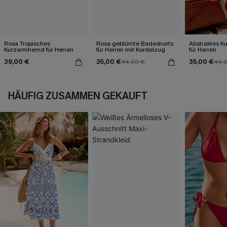
Rosa Tropisches
Rosa geblümte Badeshorts
Abstraktes 
Kurzarmhemd für Herren
für Herren mit Kordelzug
für Herren
39,00 €
35,00 €
35,00 €
44,00 €
44,
HÄUFIG ZUSAMMEN GEKAUFT