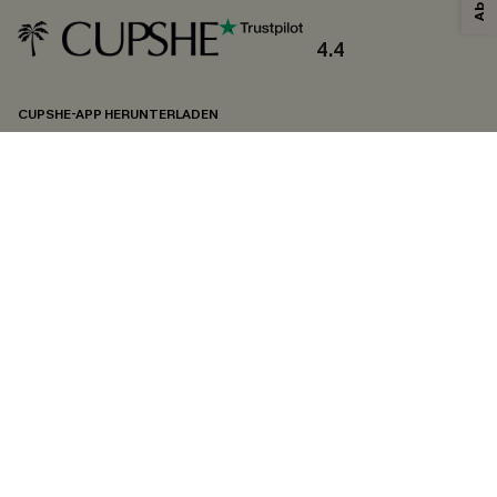
4.4
CUPSHE-APP HERUNTERLADEN
FOLGEN SIE UNS AUF
©2026 CUPSHE DEUTSCHLAND
Datenschutz
&
AGB
&
Zugänglichkeitserklärung
Cookie-Einstellungen