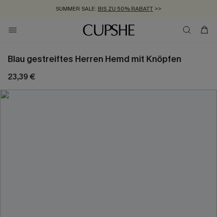
SUMMER SALE:
BIS ZU 50% RABATT
>>
ZUM NEWSLETTER:
KOSTENLOSER VERSAND AB 89 €
BIS ZU -20% EXTRA ERHALTEN
>>
>>
Blau gestreiftes Herren Hemd mit Knöpfen
23,39 €