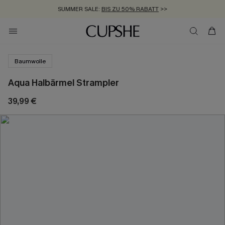
SUMMER SALE:
BIS ZU 50% RABATT
>>
ZUM NEWSLETTER:
KOSTENLOSER VERSAND AB 89 €
BIS ZU -20% EXTRA ERHALTEN
>>
>>
Baumwolle
Aqua Halbärmel Strampler
39,99 €