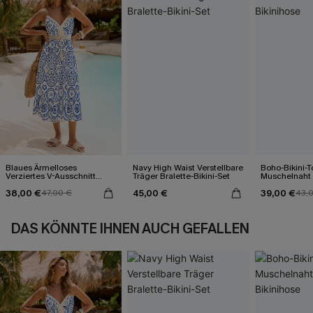
Blaues Ärmelloses
Navy High Waist Verstellbare
Boho-Bikini-T
Verziertes V-Ausschnitt
Träger Bralette-Bikini-Set
Muschelnaht
Midi-Trägerkleid
Bikinihose
38,00 €
45,00 €
39,00 €
47,00 €
43,
DAS KÖNNTE IHNEN AUCH GEFALLEN