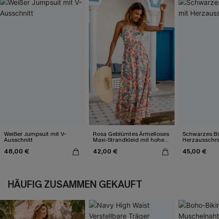
Weißer Jumpsuit mit V-
Rosa Geblümtes Ärmelloses
Schwarzes Bik
Ausschnitt
Maxi-Strandkleid mit hohem
Herzausschni
Ausschnitt
48,00 €
42,00 €
45,00 €
HÄUFIG ZUSAMMEN GEKAUFT