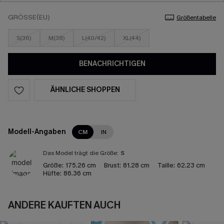
GRÖSSE(EU)
Größentabelle
S(36)
M(38)
L(40/42)
XL(44)
BENACHRICHTIGEN
ÄHNLICHE SHOPPEN
Modell-Angaben
CM
IN
Das Model trägt die Größe:
S
Größe:
175.26 cm
Brust:
81.28 cm
Taille:
62.23 cm
Hüfte:
86.36 cm
ANDERE KAUFTEN AUCH