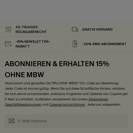
30-TÄGIGES
GRATIS VERSAND
RÜCKGABERECHT
-15% NEWSLETTER-
-20% SMS-ABONNEMENT
RABATT
ABONNIEREN & ERHALTEN 15%
OHNE MBW
Abonnieren und genießen Sie 15% OHNE MBW! *Ein Code pro Bestellung.
Jeder Code ist einmal gültig. Wenn Sie auf diese Schaltfläche klicken, erklären
Sie sich damit einverstanden, exklusive Angebote und Updates von Cupshe per
E-Mail zu erhalten. Außerdem akzeptieren Sie unsere
Allgemeinen
Geschäftsbedingungen
und
Datenschutzrichtlinien
. Jederzeit abbestellen.