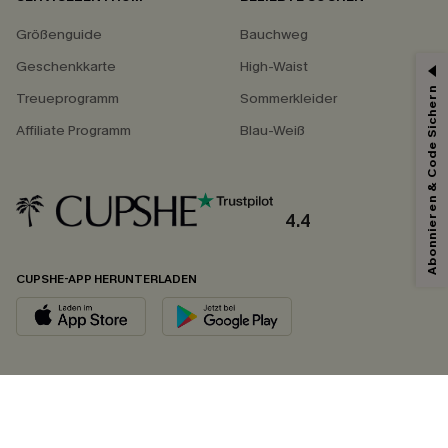
Größenguide
Bauchweg
Geschenkkarte
High-Waist
Abonnieren & Code Sichern
Treueprogramm
Sommerkleider
Affiliate Programm
Blau-Weiß
4.4
CUPSHE-APP HERUNTERLADEN
FOLGEN SIE UNS AUF