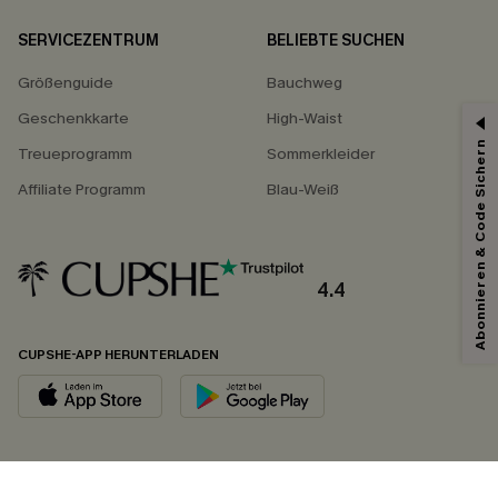
SERVICEZENTRUM
BELIEBTE SUCHEN
Größenguide
Bauchweg
Geschenkkarte
High-Waist
Abonnieren & Code Sichern
Treueprogramm
Sommerkleider
Affiliate Programm
Blau-Weiß
4.4
CUPSHE-APP HERUNTERLADEN
FOLGEN SIE UNS AUF