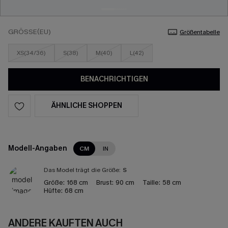
GRÖSSE(EU)
Größentabelle
XS(34/36)
S(38)
M(40)
L(42)
BENACHRICHTIGEN
ÄHNLICHE SHOPPEN
Modell-Angaben
CM
IN
Das Model trägt die Größe:
S
Größe:
168 cm
Brust:
90 cm
Taille:
58 cm
Hüfte:
68 cm
ANDERE KAUFTEN AUCH