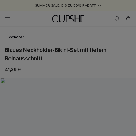
SUMMER SALE:
BIS ZU 50% RABATT
>>
ZUM NEWSLETTER:
KOSTENLOSER VERSAND AB 89 €
BIS ZU -20% EXTRA ERHALTEN
>>
>>
Wendbar
Blaues Neckholder-Bikini-Set mit tiefem
Beinausschnitt
41,39 €