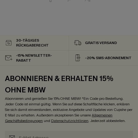
30-TÄGIGES
GRATIS VERSAND
RÜCKGABERECHT
-15% NEWSLETTER-
-20% SMS-ABONNEMENT
RABATT
ABONNIEREN & ERHALTEN 15%
OHNE MBW
Abonnieren und genießen Sie 15% OHNE MBW! *Ein Code pro Bestellung.
Jeder Code ist einmal gültig. Wenn Sie auf diese Schaltfläche klicken, erklären
Sie sich damit einverstanden, exklusive Angebote und Updates von Cupshe per
E-Mail zu erhalten. Außerdem akzeptieren Sie unsere
Allgemeinen
Geschäftsbedingungen
und
Datenschutzrichtlinien
. Jederzeit abbestellen.