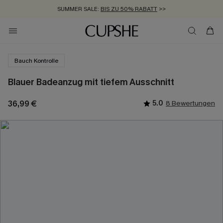
SUMMER SALE:
BIS ZU 50% RABATT
>>
ZUM NEWSLETTER:
KOSTENLOSER VERSAND AB 89 €
BIS ZU -20% EXTRA ERHALTEN
>>
>>
Bauch Kontrolle
Blauer Badeanzug mit tiefem Ausschnitt
36,99 €
5.0
8 Bewertungen