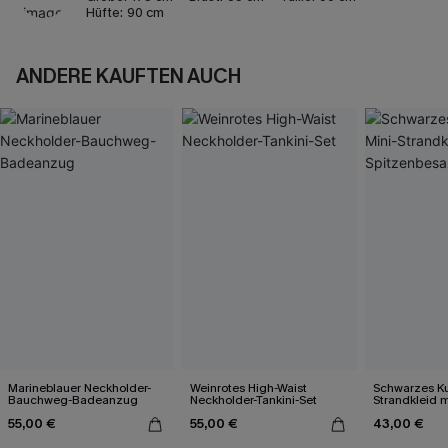
Hüfte:
90 cm
ANDERE KAUFTEN AUCH
Marineblauer Neckholder-
Weinrotes High-Waist
Schwarzes Ku
Bauchweg-Badeanzug
Neckholder-Tankini-Set
Strandkleid m
Spitzenbesa
55,00 €
55,00 €
43,00 €