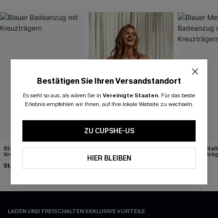
Bestätigen Sie Ihren Versandstandort
Es sieht so aus, als wären Sie in
Vereinigte Staaten
.
Für das beste
Erlebnis empfehlen wir Ihnen, auf Ihre lokale Website zu wechseln.
ZU CUPSHE-US
Blauer Badeanzug mit
Blauer Monokini-
Blauer Metal
Kreuzträgern
Badeanzug mit tiefem
mit Kreuzträ
HIER BLEIBEN
Ausschnitt
51,00 €
33,00 €
51,00 €
47,00 €
LADEN UND FREISCHALTEN EXKLUSIVE VORTEILE