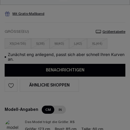
Mit Gratis-Maßband
GRÖSSE(EU)
Größentabelle
XS(34/36)
S(38)
M(40)
L(42)
XL(44)
Zunächst eng anliegend, passt sich aber schnell Ihren Kurven
an.
BENACHRICHTIGEN
ÄHNLICHE SHOPPEN
Modell-Angaben
CM
IN
Das Model trägt die Größe:
XS
Größe:
173 cm
Brust:
85 cm
Taille:
60 cm