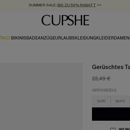
SUMMER SALE:
BIS ZU 50% RABATT
>>
ZUM NEWSLETTER:
KOSTENLOSER VERSAND AB 89 €
BIS ZU -20% EXTRA ERHALTEN
>>
>>
KTAGE
BIKINIS
BADEANZÜGE
URLAUBSKLEIDUNG
KLEIDER
DAMEN
Gerüschtes Ta
22,49 €
GRÖSSE(EU)
S(38)
M(40)
WUN