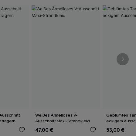
Ausschnitt
Weißes Ärmelloses V-
Geblümtes Tank
uzträgern
Ausschnitt Maxi-Strandkleid
eckigem Aussc
47,00 €
53,00 €