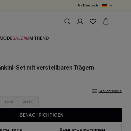
€ / Deutsch
MODE
SALE %
IM TREND
nkini-Set mit verstellbaren Trägern
Größentabelle
L(42)
XL(44)
BENACHRICHTIGEN
SCHLISTE
ÄHNLICHE SHOPPEN