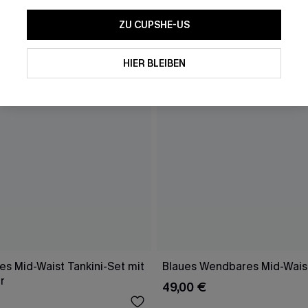
ZU CUPSHE-US
HIER BLEIBEN
s Mid-Waist Tankini-Set mit
Blaues Wendbares Mid-Waist
r
49,00 €