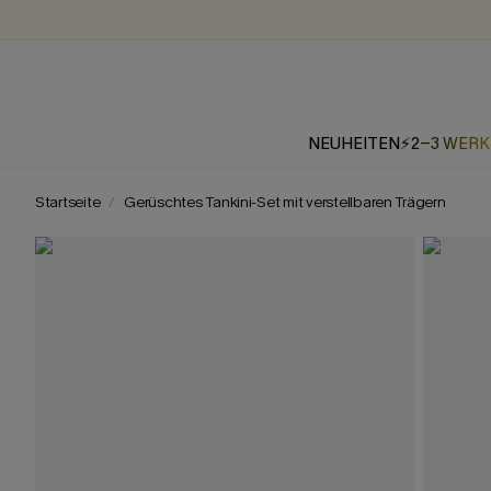
NEUHEITEN
⚡2-3 WER
Startseite
Gerüschtes Tankini-Set mit verstellbaren Trägern