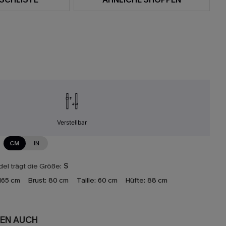
Verstellbar
CM
IN
el trägt die Größe:
S
165 cm
Brust:
80 cm
Taille:
60 cm
Hüfte:
88 cm
EN AUCH