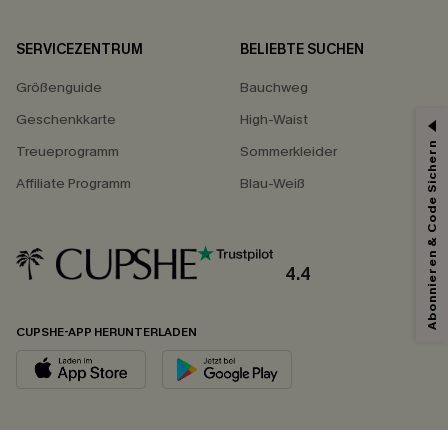
SERVICEZENTRUM
BELIEBTE SUCHEN
Größenguide
Bauchweg
Geschenkkarte
High-Waist
Abonnieren & Code Sichern
Treueprogramm
Sommerkleider
Affiliate Programm
Blau-Weiß
4.4
CUPSHE-APP HERUNTERLADEN
FOLGEN SIE UNS AUF