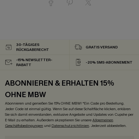
30-TÄGIGES
GRATIS VERSAND
RÜCKGABERECHT
-15% NEWSLETTER-
-20% SMS-ABONNEMENT
RABATT
ABONNIEREN & ERHALTEN 15%
OHNE MBW
Abonnieren und genießen Sie 15% OHNE MBW! *Ein Code pro Bestellung.
Jeder Code ist einmal gültig. Wenn Sie auf diese Schaltfläche klicken, erklären
Sie sich damit einverstanden, exklusive Angebote und Updates von Cupshe per
E-Mail zu erhalten. Außerdem akzeptieren Sie unsere
Allgemeinen
Geschäftsbedingungen
und
Datenschutzrichtlinien
. Jederzeit abbestellen.