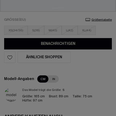
GRÖSSE(EU)
Größentabelle
XS(34/36)
S(38)
M(40)
L(42)
XL(44)
BENACHRICHTIGEN
ÄHNLICHE SHOPPEN
Modell-Angaben
CM
IN
Das Model trägt die Größe:
S
Größe:
165 cm
Brust:
89 cm
Taille:
75 cm
Hüfte:
97 cm