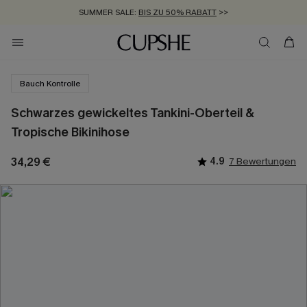
SUMMER SALE:
BIS ZU 50% RABATT
>>
ZUM NEWSLETTER:
KOSTENLOSER VERSAND AB 89 €
BIS ZU -20% EXTRA ERHALTEN
>>
>>
Bauch Kontrolle
Schwarzes gewickeltes Tankini-Oberteil &
Tropische Bikinihose
34,29 €
4.9
7 Bewertungen