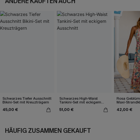
ANDERE KAUFTEN AUCH
Schwarzes Tiefer Ausschnitt
Schwarzes High-Waist
Rosa Geblümt
Bikini-Set mit Kreuzträgern
Tankini-Set mit eckigem
Maxi-Strandk
Ausschnitt
Ausschnitt
45,00 €
51,00 €
42,00 €
HÄUFIG ZUSAMMEN GEKAUFT