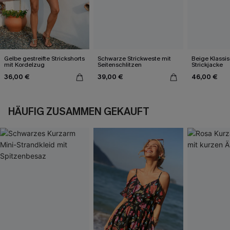
Gelbe gestreifte Strickshorts
Schwarze Strickweste mit
Beige Klassis
mit Kordelzug
Seitenschlitzen
Strickjacke
36,00 €
39,00 €
46,00 €
HÄUFIG ZUSAMMEN GEKAUFT