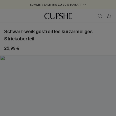
SUMMER SALE:
BIS ZU 50% RABATT
>>
ZUM NEWSLETTER:
KOSTENLOSER VERSAND AB 89 €
BIS ZU -20% EXTRA ERHALTEN
>>
>>
Schwarz-weiß gestreiftes kurzärmeliges
Strickoberteil
25,99 €