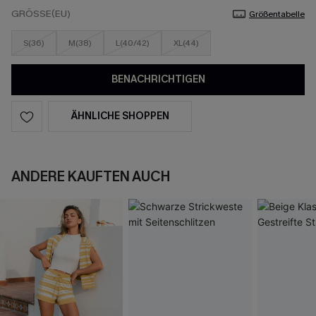
GRÖSSE(EU)
Größentabelle
S(36)
M(38)
L(40/42)
XL(44)
BENACHRICHTIGEN
ÄHNLICHE SHOPPEN
ANDERE KAUFTEN AUCH