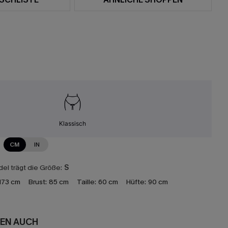
Klassisch
CM
IN
el trägt die Größe:
S
173 cm
Brust:
85 cm
Taille:
60 cm
Hüfte:
90 cm
EN AUCH