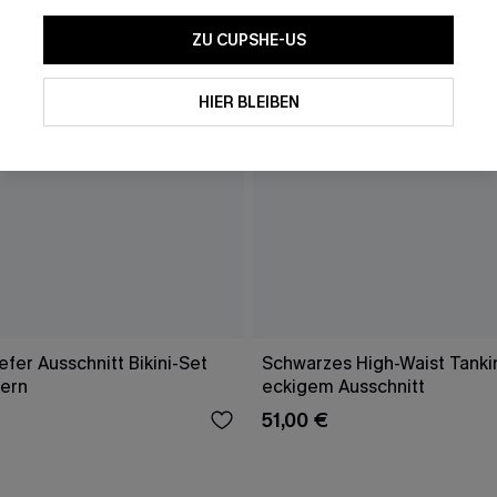
ZU CUPSHE-US
HIER BLEIBEN
fer Ausschnitt Bikini-Set
Schwarzes High-Waist Tankin
gern
eckigem Ausschnitt
51,00 €