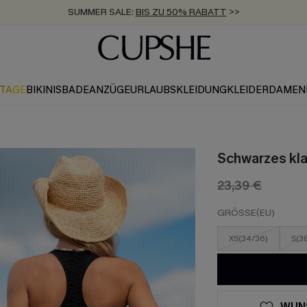
SUMMER SALE:
BIS ZU 50% RABATT
>>
ZUM NEWSLETTER:
KOSTENLOSER VERSAND AB 89 €
BIS ZU -20% EXTRA ERHALTEN
>>
>>
KTAGE
BIKINIS
BADEANZÜGE
URLAUBSKLEIDUNG
KLEIDER
DAMEN
Schwarzes kla
23,39 €
GRÖSSE(EU)
XS(34/36)
S(3
WUN