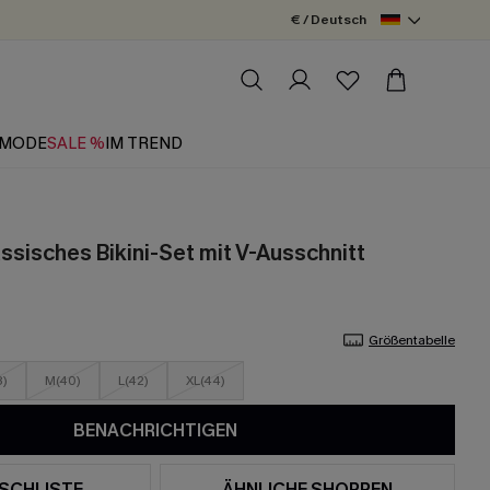
€ / Deutsch
MODE
SALE %
IM TREND
ssisches Bikini-Set mit V-Ausschnitt
Größentabelle
8)
M(40)
L(42)
XL(44)
BENACHRICHTIGEN
SCHLISTE
ÄHNLICHE SHOPPEN