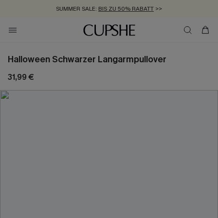
SUMMER SALE:
BIS ZU 50% RABATT
>>
ZUM NEWSLETTER:
KOSTENLOSER VERSAND AB 89 €
BIS ZU -20% EXTRA ERHALTEN
>>
>>
Halloween Schwarzer Langarmpullover
31,99 €