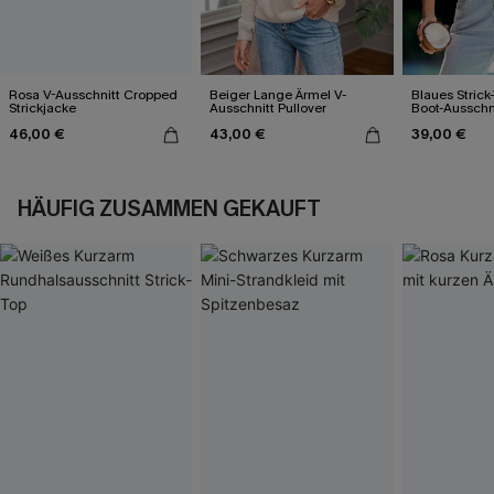
Rosa V-Ausschnitt Cropped
Beiger Lange Ärmel V-
Blaues Strick
Strickjacke
Ausschnitt Pullover
Boot-Ausschn
46,00 €
43,00 €
39,00 €
HÄUFIG ZUSAMMEN GEKAUFT