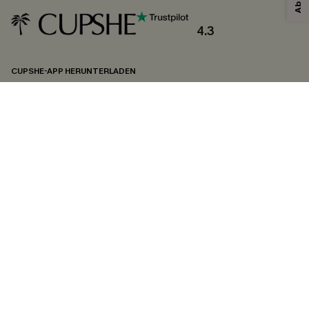
4.3
CUPSHE-APP HERUNTERLADEN
FOLGEN SIE UNS AUF
©2026 CUPSHE DEUTSCHLAND
Datenschutz
&
AGB
&
Zugänglichkeitserklärung
Cookie-Einstellungen