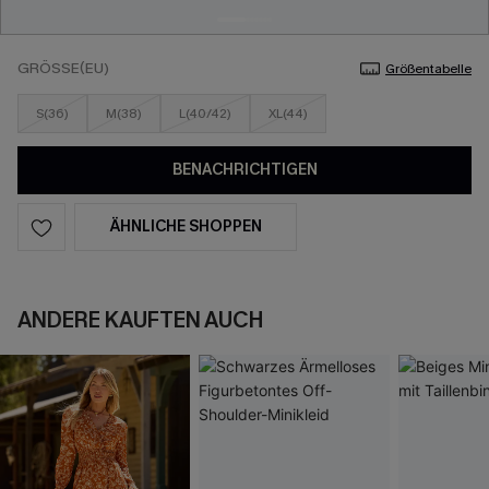
GRÖSSE(EU)
Größentabelle
S(36)
M(38)
L(40/42)
XL(44)
BENACHRICHTIGEN
ÄHNLICHE SHOPPEN
ANDERE KAUFTEN AUCH