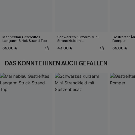
Marineblau Gestreiftes
Schwarzes Kurzarm Mini-
Gestreifter Ä
Langarm Strick-Strand-Top
Strandkleid mit
Romper
Spitzenbesaz
39,00 €
43,00 €
39,00 €
DAS KÖNNTE IHNEN AUCH GEFALLEN