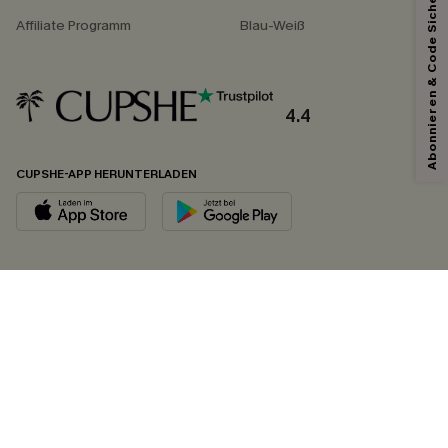
Abonnieren & Code Sichern
Affiliate Programm
Blau-Weiß
4.4
CUPSHE-APP HERUNTERLADEN
FOLGEN SIE UNS AUF
©2026 CUPSHE DEUTSCHLAND