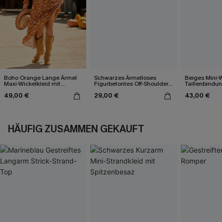
Boho Orange Lange Ärmel
Schwarzes Ärmelloses
Beiges Mini-W
Maxi-Wickelkleid mit
Figurbetontes Off-Shoulder-
Taillenbindu
Blumenmuster
Minikleid
49,00 €
29,00 €
43,00 €
HÄUFIG ZUSAMMEN GEKAUFT