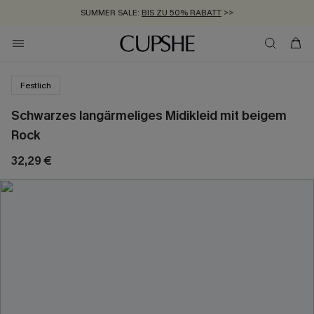
SUMMER SALE:
BIS ZU 50% RABATT
>>
ZUM NEWSLETTER:
KOSTENLOSER VERSAND AB 89 €
BIS ZU -20% EXTRA ERHALTEN
>>
>>
Festlich
Schwarzes langärmeliges Midikleid mit beigem
Rock
32,29 €