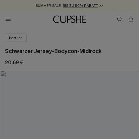
SUMMER SALE:
BIS ZU 50% RABATT
>>
ZUM NEWSLETTER:
KOSTENLOSER VERSAND AB 89 €
BIS ZU -20% EXTRA ERHALTEN
>>
>>
Festlich
Schwarzer Jersey-Bodycon-Midirock
20,69 €