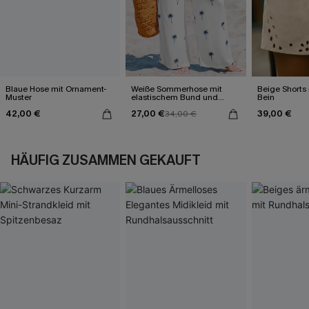
Blaue Hose mit Ornament-
Weiße Sommerhose mit
Beige Shorts
Muster
elastischem Bund und
Bein
Taschen
42,00 €
27,00 €
39,00 €
34,00 €
HÄUFIG ZUSAMMEN GEKAUFT