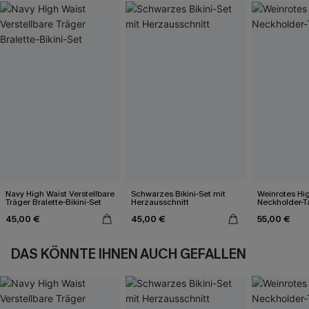
Navy High Waist Verstellbare
Schwarzes Bikini-Set mit
Weinrotes Hi
Träger Bralette-Bikini-Set
Herzausschnitt
Neckholder-T
45,00 €
45,00 €
55,00 €
DAS KÖNNTE IHNEN AUCH GEFALLEN