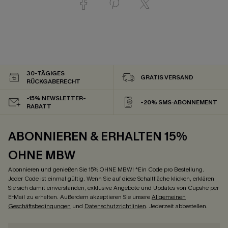
30-TÄGIGES
GRATIS VERSAND
RÜCKGABERECHT
-15% NEWSLETTER-
-20% SMS-ABONNEMENT
RABATT
ABONNIEREN & ERHALTEN 15%
OHNE MBW
Abonnieren und genießen Sie 15% OHNE MBW! *Ein Code pro Bestellung.
Jeder Code ist einmal gültig. Wenn Sie auf diese Schaltfläche klicken, erklären
Sie sich damit einverstanden, exklusive Angebote und Updates von Cupshe per
E-Mail zu erhalten. Außerdem akzeptieren Sie unsere
Allgemeinen
Geschäftsbedingungen
und
Datenschutzrichtlinien
. Jederzeit abbestellen.