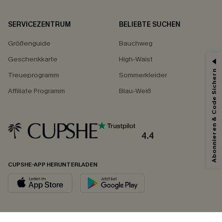
SERVICEZENTRUM
BELIEBTE SUCHEN
Größenguide
Bauchweg
Geschenkkarte
High-Waist
Abonnieren & Code Sichern
Treueprogramm
Sommerkleider
Affiliate Programm
Blau-Weiß
4.4
CUPSHE-APP HERUNTERLADEN
FOLGEN SIE UNS AUF