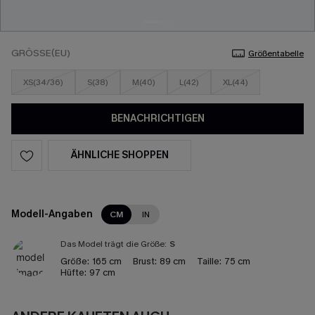
GRÖSSE(EU)
Größentabelle
XS(34/36)
S(38)
M(40)
L(42)
XL(44)
BENACHRICHTIGEN
ÄHNLICHE SHOPPEN
Modell-Angaben
CM
IN
Das Model trägt die Größe:
S
Größe:
165 cm
Brust:
89 cm
Taille:
75 cm
Hüfte:
97 cm