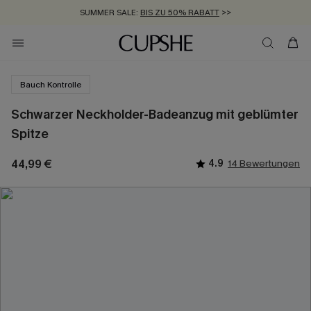
SUMMER SALE:
BIS ZU 50% RABATT
>>
ZUM NEWSLETTER:
KOSTENLOSER VERSAND AB 89 €
BIS ZU -20% EXTRA ERHALTEN
>>
>>
Bauch Kontrolle
Schwarzer Neckholder-Badeanzug mit geblümter
Spitze
44,99 €
4.9
14 Bewertungen