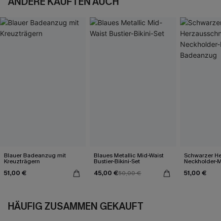
ANDERE KAUFTEN AUCH
Blauer Badeanzug mit
Blaues Metallic Mid-Waist
Schwarzer He
Kreuzträgern
Bustier-Bikini-Set
Neckholder-M
Badeanzug
51,00 €
45,00 €
51,00 €
50,00 €
HÄUFIG ZUSAMMEN GEKAUFT