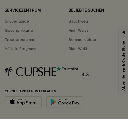
SERVICEZENTRUM
BELIEBTE SUCHEN
Größenguide
Bauchweg
Geschenkkarte
High-Waist
Abonnieren & Code Sichern
Treueprogramm
Sommerkleider
Affiliate Programm
Blau-Weiß
4.3
CUPSHE-APP HERUNTERLADEN
FOLGEN SIE UNS AUF