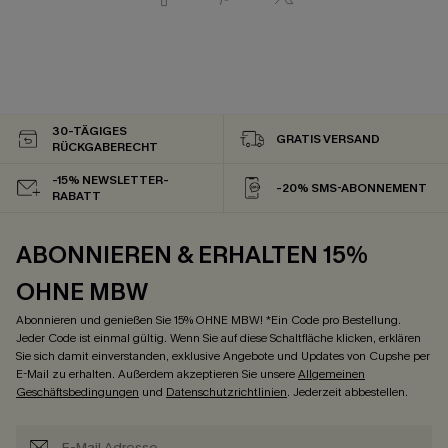
30-TÄGIGES
GRATIS VERSAND
RÜCKGABERECHT
-15% NEWSLETTER-
-20% SMS-ABONNEMENT
RABATT
ABONNIEREN & ERHALTEN 15%
OHNE MBW
Abonnieren und genießen Sie 15% OHNE MBW! *Ein Code pro Bestellung.
Jeder Code ist einmal gültig. Wenn Sie auf diese Schaltfläche klicken, erklären
Sie sich damit einverstanden, exklusive Angebote und Updates von Cupshe per
E-Mail zu erhalten. Außerdem akzeptieren Sie unsere
Allgemeinen
Geschäftsbedingungen
und
Datenschutzrichtlinien
. Jederzeit abbestellen.