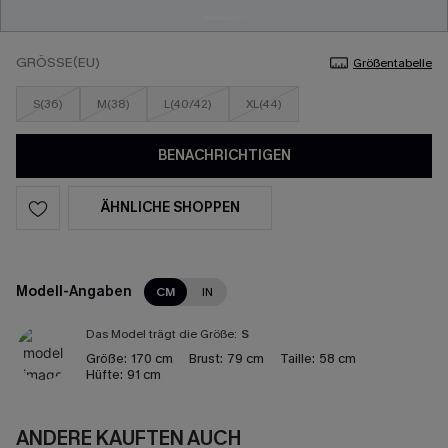
GRÖSSE(EU)
Größentabelle
S(36)
M(38)
L(40/42)
XL(44)
BENACHRICHTIGEN
ÄHNLICHE SHOPPEN
Modell-Angaben
CM
IN
Das Model trägt die Größe:
S
Größe:
170 cm
Brust:
79 cm
Taille:
58 cm
Hüfte:
91 cm
ANDERE KAUFTEN AUCH