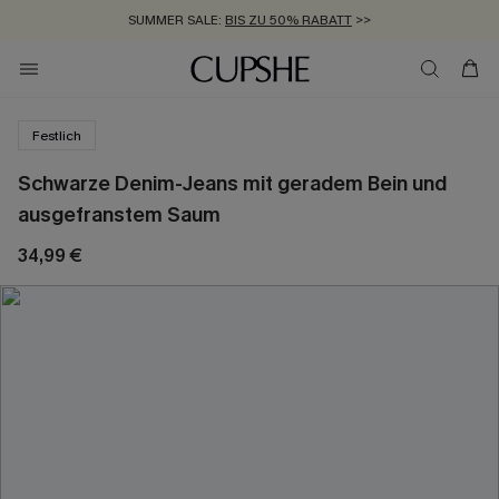
SUMMER SALE:
BIS ZU 50% RABATT
>>
ZUM NEWSLETTER:
KOSTENLOSER VERSAND AB 89 €
BIS ZU -20% EXTRA ERHALTEN
>>
>>
Festlich
Schwarze Denim-Jeans mit geradem Bein und
ausgefranstem Saum
34,99 €