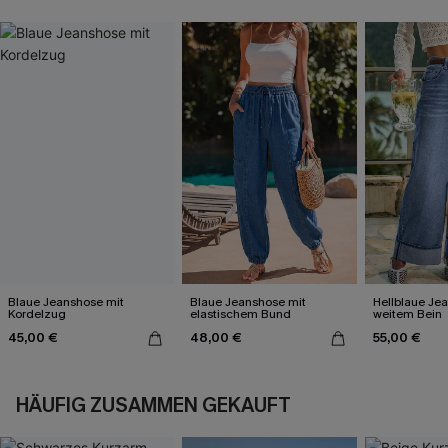
Blaue Jeanshose mit
Blaue Jeanshose mit
Hellblaue Je
Kordelzug
elastischem Bund
weitem Bein
45,00 €
48,00 €
55,00 €
HÄUFIG ZUSAMMEN GEKAUFT