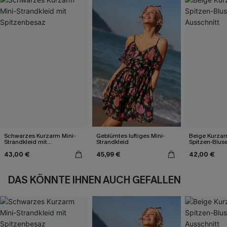
Schwarzes Kurzarm Mini-
Geblümtes luftiges Mini-
Beige Kurzarm
Strandkleid mit
Strandkleid
Spitzen-Bluse
Spitzenbesaz
Ausschnitt
43,00 €
45,99 €
42,00 €
DAS KÖNNTE IHNEN AUCH GEFALLEN