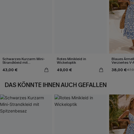
Schwarzes Kurzarm Mini-
Rotes Minikleid in
Blaues Ärmel
Strandkleid mit
Wickeloptik
Verziertes V-
Spitzenbesaz
Midi-Trägerkl
43,00 €
49,00 €
38,00 €
47,
DAS KÖNNTE IHNEN AUCH GEFALLEN