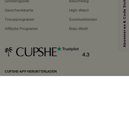
Abonnieren & Code Sichern
Größenguide
Bauchweg
Geschenkkarte
High-Waist
Treueprogramm
Sommerkleider
Affiliate Programm
Blau-Weiß
4.3
CUPSHE-APP HERUNTERLADEN
FOLGEN SIE UNS AUF