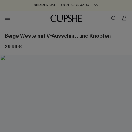
SUMMER SALE:
BIS ZU 50% RABATT
>>
ZUM NEWSLETTER:
KOSTENLOSER VERSAND AB 89 €
BIS ZU -20% EXTRA ERHALTEN
>>
>>
Beige Weste mit V-Ausschnitt und Knöpfen
29,99 €