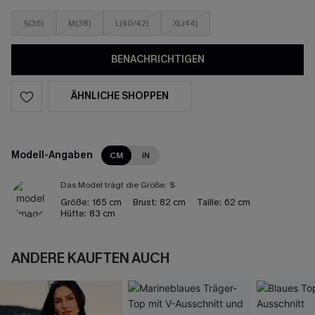
S(36)
M(38)
L(40/42)
XL(44)
BENACHRICHTIGEN
ÄHNLICHE SHOPPEN
Modell-Angaben
CM
IN
Das Model trägt die Größe:
S
Größe:
165 cm
Brust:
82 cm
Taille:
62 cm
Hüfte:
83 cm
ANDERE KAUFTEN AUCH