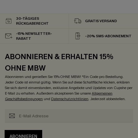
30-TÄGIGES
GRATIS VERSAND
RÜCKGABERECHT
-15% NEWSLETTER-
-20% SMS-ABONNEMENT
RABATT
ABONNIEREN & ERHALTEN 15%
OHNE MBW
Abonnieren und genießen Sie 15% OHNE MBW! *Ein Code pro Bestellung.
Jeder Code ist einmal gültig. Wenn Sie auf diese Schaltfläche klicken, erklären
Sie sich damit einverstanden, exklusive Angebote und Updates von Cupshe per
E-Mail zu erhalten. Außerdem akzeptieren Sie unsere
Allgemeinen
Geschäftsbedingungen
und
Datenschutzrichtlinien
. Jederzeit abbestellen.
ABONNIEREN