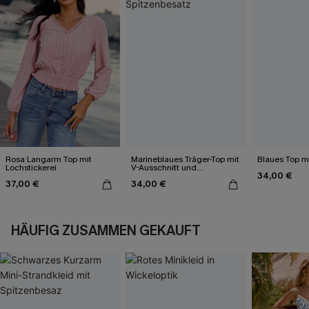
Rosa Langarm Top mit
Marineblaues Träger-Top mit
Blaues Top mi
Lochstickerei
V-Ausschnitt und
34,00 €
Spitzenbesatz
37,00 €
34,00 €
HÄUFIG ZUSAMMEN GEKAUFT