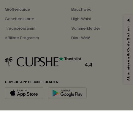
Größenguide
Bauchweg
Geschenkkarte
High-Waist
Abonnieren & Code Sichern
Treueprogramm
Sommerkleider
Affiliate Programm
Blau-Weiß
4.4
CUPSHE-APP HERUNTERLADEN
FOLGEN SIE UNS AUF