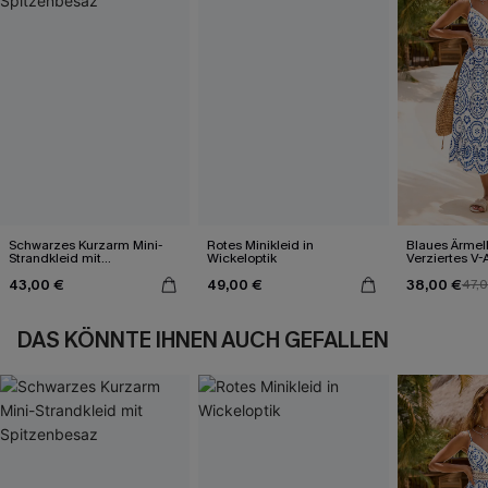
Schwarzes Kurzarm Mini-
Rotes Minikleid in
Blaues Ärmel
Strandkleid mit
Wickeloptik
Verziertes V-
Spitzenbesaz
Midi-Trägerkl
43,00 €
49,00 €
38,00 €
47,
DAS KÖNNTE IHNEN AUCH GEFALLEN