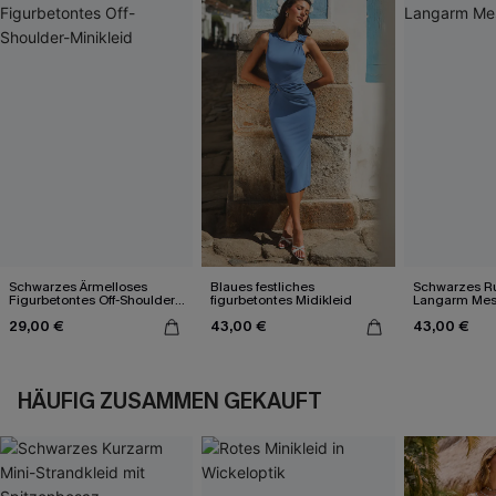
Schwarzes Ärmelloses
Blaues festliches
Schwarzes R
Figurbetontes Off-Shoulder-
figurbetontes Midikleid
Langarm Mes
Minikleid
29,00 €
43,00 €
43,00 €
HÄUFIG ZUSAMMEN GEKAUFT