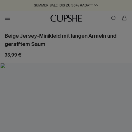
SUMMER SALE:
BIS ZU 50% RABATT
>>
ZUM NEWSLETTER:
KOSTENLOSER VERSAND AB 89 €
BIS ZU -20% EXTRA ERHALTEN
>>
>>
Beige Jersey-Minikleid mit langen Ärmeln und
gerafftem Saum
33,99 €