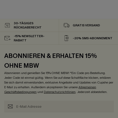
30-TÄGIGES
GRATIS VERSAND
RÜCKGABERECHT
-15% NEWSLETTER-
-20% SMS-ABONNEMENT
RABATT
ABONNIEREN & ERHALTEN 15%
OHNE MBW
Abonnieren und genießen Sie 15% OHNE MBW! *Ein Code pro Bestellung.
Jeder Code ist einmal gültig. Wenn Sie auf diese Schaltfläche klicken, erklären
Sie sich damit einverstanden, exklusive Angebote und Updates von Cupshe per
E-Mail zu erhalten. Außerdem akzeptieren Sie unsere
Allgemeinen
Geschäftsbedingungen
und
Datenschutzrichtlinien
. Jederzeit abbestellen.