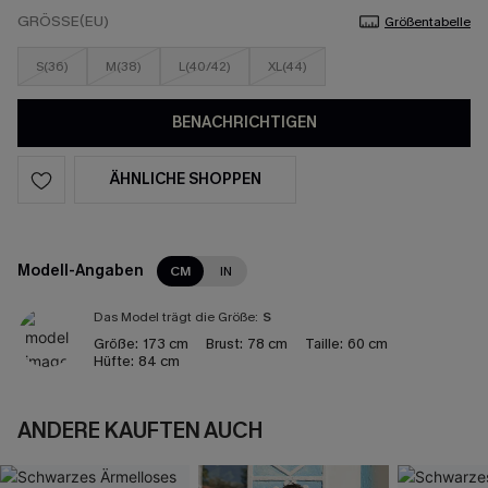
GRÖSSE(EU)
Größentabelle
S(36)
M(38)
L(40/42)
XL(44)
BENACHRICHTIGEN
ÄHNLICHE SHOPPEN
Modell-Angaben
CM
IN
Das Model trägt die Größe:
S
Größe:
173 cm
Brust:
78 cm
Taille:
60 cm
Hüfte:
84 cm
ANDERE KAUFTEN AUCH