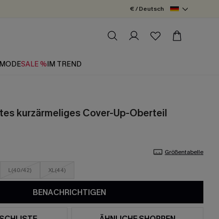
€ / Deutsch
MODE
SALE %
IM TREND
tes kurzärmeliges Cover-Up-Oberteil
Größentabelle
L(40/42)
XL(44)
BENACHRICHTIGEN
SCHLISTE
ÄHNLICHE SHOPPEN