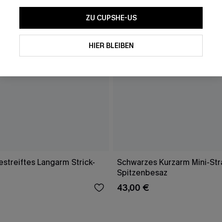
ZU CUPSHE-US
HIER BLEIBEN
streiftes Langarm Strick-
Schwarzes Kurzarm Mini-Str
Spitzenbesaz
43,00 €