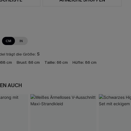
CM
IN
el trägt die Größe:
S
168 cm
Brust:
86 cm
Taille:
66 cm
Hüfte:
86 cm
EN AUCH