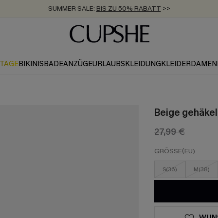
SUMMER SALE:
BIS ZU 50% RABATT
>>
ZUM NEWSLETTER:
KOSTENLOSER VERSAND AB 89 €
BIS ZU -20% EXTRA ERHALTEN
>>
>>
KTAGE
BIKINIS
BADEANZÜGE
URLAUBSKLEIDUNG
KLEIDER
DAMEN
Beige gehäkel
27,99 €
GRÖSSE(EU)
S(36)
M(38)
WUN