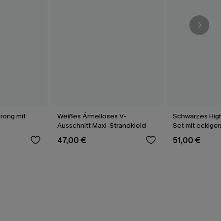
rong mit
Weißes Ärmelloses V-
Schwarzes High
Ausschnitt Maxi-Strandkleid
Set mit eckige
47,00 €
51,00 €