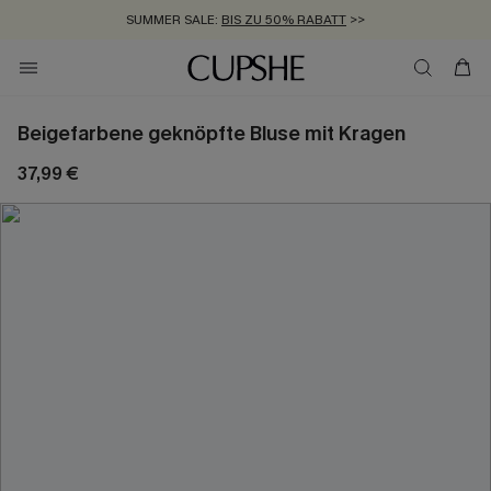
SUMMER SALE:
BIS ZU 50% RABATT
>>
ZUM NEWSLETTER:
KOSTENLOSER VERSAND AB 89 €
BIS ZU -20% EXTRA ERHALTEN
>>
>>
Beigefarbene geknöpfte Bluse mit Kragen
37,99 €