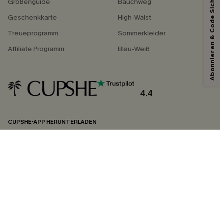
Abonnieren & Code Sichern
Größenguide
Bauchweg
Geschenkkarte
High-Waist
Treueprogramm
Sommerkleider
Affiliate Programm
Blau-Weiß
4.4
CUPSHE-APP HERUNTERLADEN
FOLGEN SIE UNS AUF