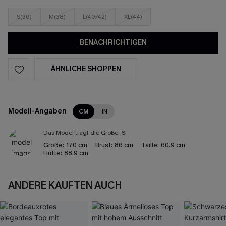
S(36)
M(38)
L(40/42)
XL(44)
BENACHRICHTIGEN
ÄHNLICHE SHOPPEN
Modell-Angaben
CM
IN
Das Model trägt die Größe:
S
Größe:
170 cm
Brust:
86 cm
Taille:
60.9 cm
Hüfte:
88.9 cm
ANDERE KAUFTEN AUCH