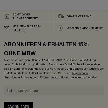
30-TÄGIGES
GRATIS VERSAND
RÜCKGABERECHT
-15% NEWSLETTER-
-20% SMS-ABONNEMENT
RABATT
ABONNIEREN & ERHALTEN 15%
OHNE MBW
Abonnieren und genießen Sie 15% OHNE MBW! *Ein Code pro Bestellung.
Jeder Code ist einmal gültig. Wenn Sie auf diese Schaltfläche klicken, erklären
Sie sich damit einverstanden, exklusive Angebote und Updates von Cupshe per
E-Mail zu erhalten. Außerdem akzeptieren Sie unsere
Allgemeinen
Geschäftsbedingungen
und
Datenschutzrichtlinien
. Jederzeit abbestellen.
ABONNIEREN