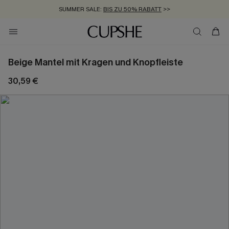
SUMMER SALE:
BIS ZU 50% RABATT
>>
ZUM NEWSLETTER:
KOSTENLOSER VERSAND AB 89 €
BIS ZU -20% EXTRA ERHALTEN
>>
>>
Beige Mantel mit Kragen und Knopfleiste
30,59 €