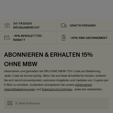
30-TÄGIGES
GRATIS VERSAND
RÜCKGABERECHT
-15% NEWSLETTER-
-20% SMS-ABONNEMENT
RABATT
ABONNIEREN & ERHALTEN 15%
OHNE MBW
Abonnieren und genießen Sie 15% OHNE MBW! *Ein Code pro Bestellung.
Jeder Code ist einmal gültig. Wenn Sie auf diese Schaltfläche klicken, erklären
Sie sich damit einverstanden, exklusive Angebote und Updates von Cupshe per
E-Mail zu erhalten. Außerdem akzeptieren Sie unsere
Allgemeinen
Geschäftsbedingungen
und
Datenschutzrichtlinien
. Jederzeit abbestellen.