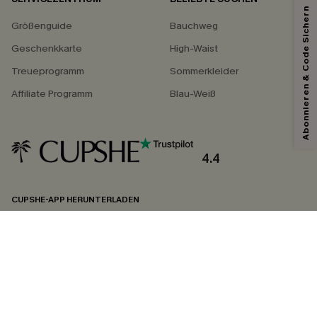
Abonnieren & Code Sichern
Größenguide
Bauchweg
Geschenkkarte
High-Waist
Treueprogramm
Sommerkleider
Affiliate Programm
Blau-Weiß
4.4
CUPSHE-APP HERUNTERLADEN
FOLGEN SIE UNS AUF