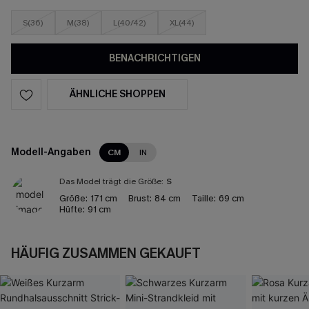
S(36)
M(38)
L(40/42)
XL(44)
BENACHRICHTIGEN
ÄHNLICHE SHOPPEN
Modell-Angaben
CM
IN
Das Model trägt die Größe:
S
Größe:
171 cm
Brust:
84 cm
Taille:
69 cm
Hüfte:
91 cm
HÄUFIG ZUSAMMEN GEKAUFT