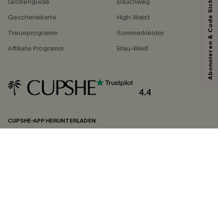
Abonnieren & Code Sichern
Größenguide
Bauchweg
Geschenkkarte
High-Waist
Treueprogramm
Sommerkleider
Affiliate Programm
Blau-Weiß
4.4
CUPSHE-APP HERUNTERLADEN
FOLGEN SIE UNS AUF