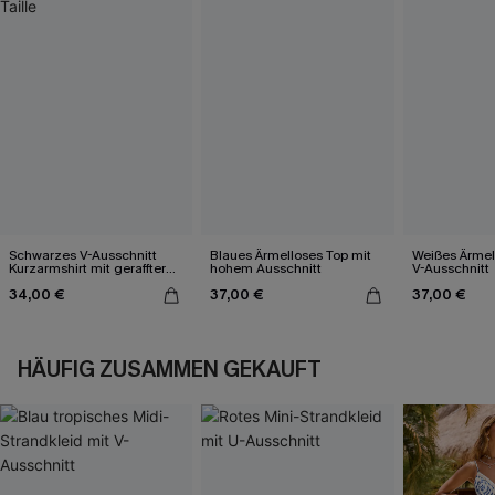
Schwarzes V-Ausschnitt
Blaues Ärmelloses Top mit
Weißes Ärmel
Kurzarmshirt mit geraffter
hohem Ausschnitt
V-Ausschnitt
Taille
34,00 €
37,00 €
37,00 €
HÄUFIG ZUSAMMEN GEKAUFT