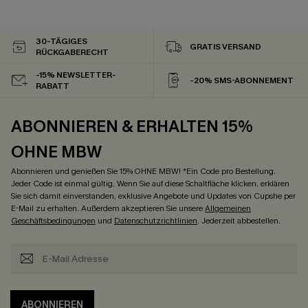
30-TÄGIGES
GRATIS VERSAND
RÜCKGABERECHT
-15% NEWSLETTER-
-20% SMS-ABONNEMENT
RABATT
ABONNIEREN & ERHALTEN 15%
OHNE MBW
Abonnieren und genießen Sie 15% OHNE MBW! *Ein Code pro Bestellung.
Jeder Code ist einmal gültig. Wenn Sie auf diese Schaltfläche klicken, erklären
Sie sich damit einverstanden, exklusive Angebote und Updates von Cupshe per
E-Mail zu erhalten. Außerdem akzeptieren Sie unsere
Allgemeinen
Geschäftsbedingungen
und
Datenschutzrichtlinien
. Jederzeit abbestellen.
ABONNIEREN