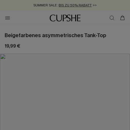
SUMMER SALE:
BIS ZU 50% RABATT
>>
ZUM NEWSLETTER:
KOSTENLOSER VERSAND AB 89 €
BIS ZU -20% EXTRA ERHALTEN
>>
>>
Beigefarbenes asymmetrisches Tank-Top
19,99 €