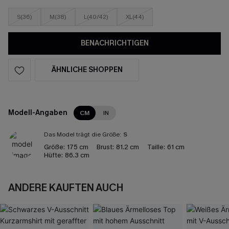
S(36)
M(38)
L(40/42)
XL(44)
BENACHRICHTIGEN
ÄHNLICHE SHOPPEN
Modell-Angaben
CM
IN
Das Model trägt die Größe:
S
Größe:
175 cm
Brust:
81.2 cm
Taille:
61 cm
Hüfte:
86.3 cm
ANDERE KAUFTEN AUCH