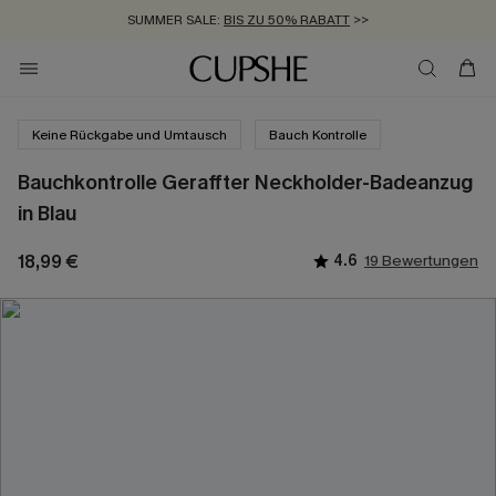
SUMMER SALE:
BIS ZU 50% RABATT
>>
ZUM NEWSLETTER:
KOSTENLOSER VERSAND AB 89 €
BIS ZU -20% EXTRA ERHALTEN
>>
>>
Keine Rückgabe und Umtausch
Bauch Kontrolle
Bauchkontrolle Geraffter Neckholder-Badeanzug
in Blau
18,99 €
4.6
19 Bewertungen