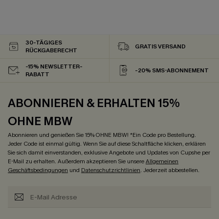
30-TÄGIGES
GRATIS VERSAND
RÜCKGABERECHT
-15% NEWSLETTER-
-20% SMS-ABONNEMENT
RABATT
ABONNIEREN & ERHALTEN 15%
OHNE MBW
Abonnieren und genießen Sie 15% OHNE MBW! *Ein Code pro Bestellung.
Jeder Code ist einmal gültig. Wenn Sie auf diese Schaltfläche klicken, erklären
Sie sich damit einverstanden, exklusive Angebote und Updates von Cupshe per
E-Mail zu erhalten. Außerdem akzeptieren Sie unsere
Allgemeinen
Geschäftsbedingungen
und
Datenschutzrichtlinien
. Jederzeit abbestellen.