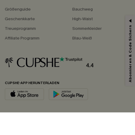
Größenguide
Bauchweg
Geschenkkarte
High-Waist
Abonnieren & Code Sichern
Treueprogramm
Sommerkleider
Affiliate Programm
Blau-Weiß
4.4
CUPSHE-APP HERUNTERLADEN
FOLGEN SIE UNS AUF