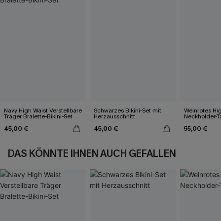
Navy High Waist Verstellbare
Schwarzes Bikini-Set mit
Weinrotes Hi
Träger Bralette-Bikini-Set
Herzausschnitt
Neckholder-T
45,00 €
45,00 €
55,00 €
DAS KÖNNTE IHNEN AUCH GEFALLEN