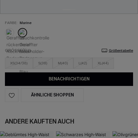
FARBE:
Marine
GRÖSSE(EU)
Größentabelle
XS(34/36)
S(38)
M(40)
L(42)
XL(44)
BENACHRICHTIGEN
ÄHNLICHE SHOPPEN
ANDERE KAUFTEN AUCH