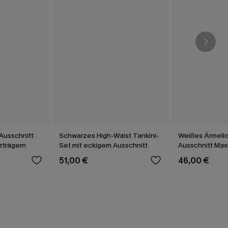
Ausschnitt
Schwarzes High-Waist Tankini-
Weißes Ärmell
uzträgern
Set mit eckigem Ausschnitt
Ausschnitt Max
51,00 €
46,00 €