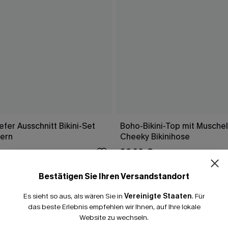
fer Ausschnitt Bikini-Set
Boho-Bikini-Top mit Musche
gern
Cheeky Bikinihose
39,00 €
43,00 €
Bestätigen Sie Ihren Versandstandort
Es sieht so aus, als wären Sie in
Vereinigte Staaten
.
Für
FALLEN
das beste Erlebnis empfehlen wir Ihnen, auf Ihre lokale
Website zu wechseln.