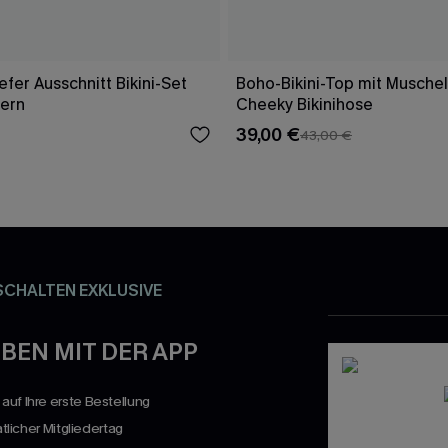
fer Ausschnitt Bikini-Set
Boho-Bikini-Top mit Musche
gern
Cheeky Bikinihose
39,00 €
43,00 €
SCHALTEN EXKLUSIVE
BEN MIT DER APP
uf Ihre erste Bestellung
atlicher Mitgliedertag