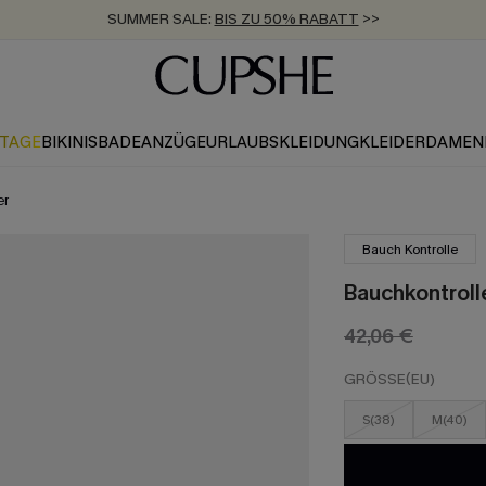
SUMMER SALE:
BIS ZU 50% RABATT
>>
ZUM NEWSLETTER:
KOSTENLOSER VERSAND AB 89 €
BIS ZU -20% EXTRA ERHALTEN
>>
>>
KTAGE
BIKINIS
BADEANZÜGE
URLAUBSKLEIDUNG
KLEIDER
DAMEN
er
Bauch Kontrolle
Bauchkontrol
42,06 €
GRÖSSE(EU)
S(38)
M(40)