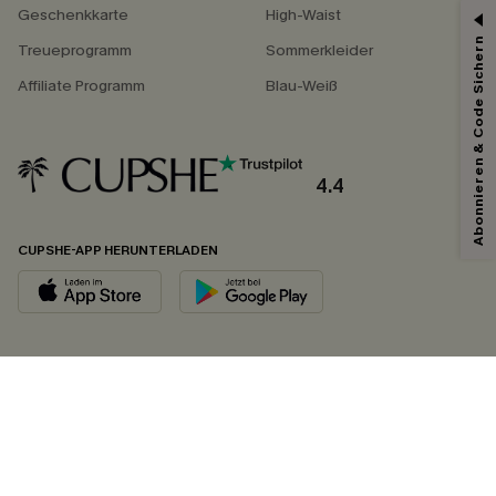
Geschenkkarte
High-Waist
Abonnieren & Code Sichern
Treueprogramm
Sommerkleider
Affiliate Programm
Blau-Weiß
4.4
CUPSHE-APP HERUNTERLADEN
FOLGEN SIE UNS AUF