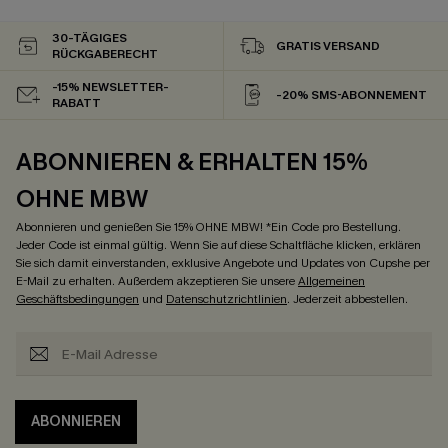
30-TÄGIGES
GRATIS VERSAND
RÜCKGABERECHT
-15% NEWSLETTER-
-20% SMS-ABONNEMENT
RABATT
ABONNIEREN & ERHALTEN 15%
OHNE MBW
Abonnieren und genießen Sie 15% OHNE MBW! *Ein Code pro Bestellung.
Jeder Code ist einmal gültig. Wenn Sie auf diese Schaltfläche klicken, erklären
Sie sich damit einverstanden, exklusive Angebote und Updates von Cupshe per
E-Mail zu erhalten. Außerdem akzeptieren Sie unsere
Allgemeinen
Geschäftsbedingungen
und
Datenschutzrichtlinien
. Jederzeit abbestellen.
ABONNIEREN