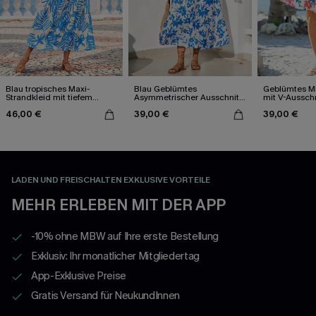
Blau tropisches Maxi-
Blau Geblümtes
Geblümtes Mi
Strandkleid mit tiefem
Asymmetrischer Ausschnitt
mit V-Ausschn
Ausschnitt
Maxi-Strandkleid
46,00 €
39,00 €
39,00 €
LADEN UND FREISCHALTEN EXKLUSIVE VORTEILE
MEHR ERLEBEN MIT DER APP
-10% ohne MBW auf Ihre erste Bestellung
Exklusiv: Ihr monatlicher Mitgliedertag
App-Exklusive Preise
Gratis Versand für NeukundInnen