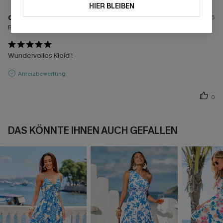
HIER BLEIBEN
d****
19/07/2026
Bestellte Größen:
S
Wundervolles Kleid !
Anreizbewertung
0
DAS KÖNNTE IHNEN AUCH GEFALLEN