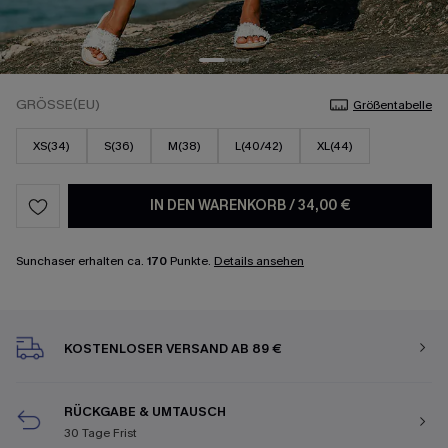
GRÖSSE(EU)
Größentabelle
XS(34)
S(36)
M(38)
L(40/42)
XL(44)
IN DEN WARENKORB
/
34,00 €
Sunchaser erhalten ca.
170
Punkte.
Details ansehen
KOSTENLOSER VERSAND AB 89 €
RÜCKGABE & UMTAUSCH
30 Tage Frist