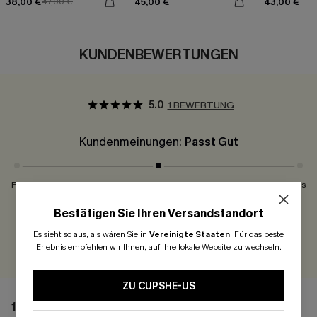
38,00 €
45,00 €
43,00 €
47,00 €
KUNDENBEWERTUNGEN
5.0
1 BEWERTUNG
Kundenmeinungen:
Passt Gut
Fällt Klein Aus
Passt Gut
Fällt Groß Aus
Bestätigen Sie Ihren Versandstandort
300 Punkte für Ihre Bewertung!
Es sieht so aus, als wären Sie in
Vereinigte Staaten
.
Für das beste
BEWERTEN
Erlebnis empfehlen wir Ihnen, auf Ihre lokale Website zu wechseln.
ZU CUPSHE-US
1 BEWERTUNG