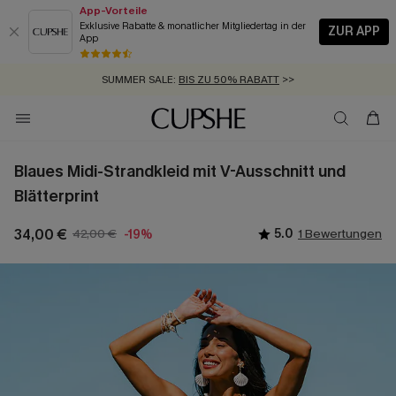
App-Vorteile
Exklusive Rabatte & monatlicher Mitgliedertag in der
ZUR APP
App
GRATIS MASSBAND MIT JEDEM SCHNELLVERSAND-ARTIKEL >>
SUMMER SALE:
BIS ZU 50% RABATT
>>
ZUM NEWSLETTER:
KOSTENLOSER VERSAND AB 89 €
BIS ZU -20% EXTRA ERHALTEN
>>
>>
Blaues Midi-Strandkleid mit V-Ausschnitt und
Blätterprint
34,00 €
42,00 €
5.0
1 Bewertungen
-19%