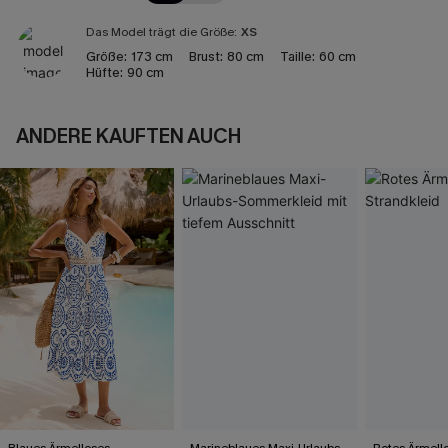
Das Model trägt die Größe:
XS
Größe:
173 cm
Brust:
80 cm
Taille:
60 cm
Hüfte:
90 cm
ANDERE KAUFTEN AUCH
Blaues Ärmelloses
Marineblaues Maxi-Urlaubs-
Rotes Ärmell