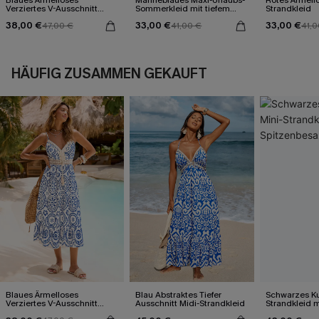
Verziertes V-Ausschnitt
Sommerkleid mit tiefem
Strandkleid
Midi-Trägerkleid
Ausschnitt
38,00 €
33,00 €
33,00 €
47,00 €
41,00 €
41,0
HÄUFIG ZUSAMMEN GEKAUFT
Blaues Ärmelloses
Blau Abstraktes Tiefer
Schwarzes Ku
Verziertes V-Ausschnitt
Ausschnitt Midi-Strandkleid
Strandkleid m
Midi-Trägerkleid
Spitzenbesa