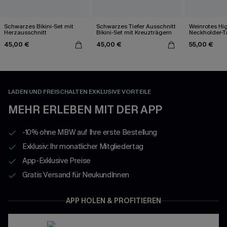
Schwarzes Bikini-Set mit
Schwarzes Tiefer Ausschnitt
Weinrotes Hi
Herzausschnitt
Bikini-Set mit Kreuzträgern
Neckholder-T
45,00 €
45,00 €
55,00 €
LADEN UND FREISCHALTEN EXKLUSIVE VORTEILE
MEHR ERLEBEN MIT DER APP
-10% ohne MBW auf Ihre erste Bestellung
Exklusiv: Ihr monatlicher Mitgliedertag
App-Exklusive Preise
Gratis Versand für NeukundInnen
APP HOLEN & PROFITIEREN