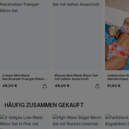
Cream Mid-Waist
Blaues Mid-Waist Bikini-Set
Geblümtes Hi
Neckholder-Triangel-Bikini-
mit tiefem Ausschnitt
Abnehmbare 
Set
Bikini-Set
48,00 €
48,00 €
51,00 €
HÄUFIG ZUSAMMEN GEKAUFT