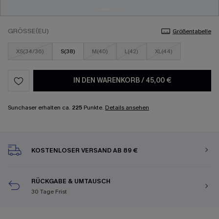
GRÖSSE(EU)
Größentabelle
XS(34/36)
S(38)
M(40)
L(42)
XL(44)
IN DEN WARENKORB
/
45,00 €
Sunchaser erhalten ca.
225
Punkte.
Details ansehen
KOSTENLOSER VERSAND AB 89 €
RÜCKGABE & UMTAUSCH
30 Tage Frist