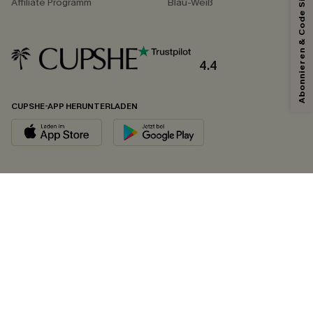
Abonnieren & Code Sichern
Affiliate Programm
Blau-Weiß
4.4
CUPSHE-APP HERUNTERLADEN
FOLGEN SIE UNS AUF
©2026 CUPSHE DEUTSCHLAND
Datenschutz
&
AGB
&
Zugänglichkeitserklärung
Cookie-Einstellungen