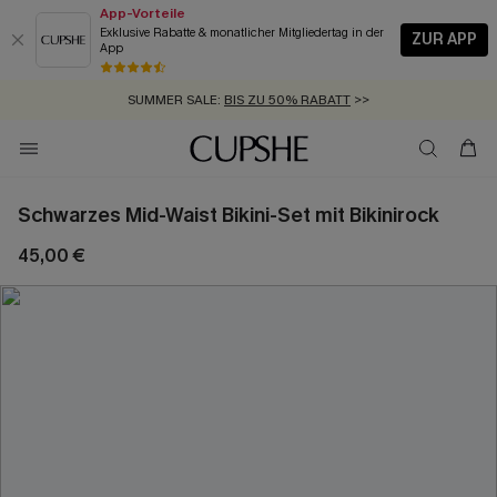
App-Vorteile
Exklusive Rabatte & monatlicher Mitgliedertag in der
ZUR APP
App
GRATIS MASSBAND MIT JEDEM SCHNELLVERSAND-ARTIKEL >>
SUMMER SALE:
BIS ZU 50% RABATT
>>
ZUM NEWSLETTER:
KOSTENLOSER VERSAND AB 89 €
BIS ZU -20% EXTRA ERHALTEN
>>
>>
Schwarzes Mid-Waist Bikini-Set mit Bikinirock
45,00 €