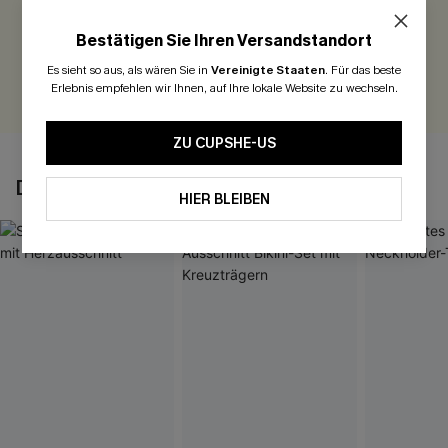
Seien Sie der Erste, der bewertet
Bestätigen Sie Ihren Versandstandort
300 Punkte für Ihre Bewertung!
Es sieht so aus, als wären Sie in
Vereinigte Staaten
.
Für das beste
BEWERTEN
Erlebnis empfehlen wir Ihnen, auf Ihre lokale Website zu wechseln.
ZU CUPSHE-US
DAS KÖNNTE IHNEN AUCH GEFALLEN
HIER BLEIBEN