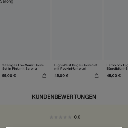
3-teiliges Low-Waist Bikini-
High-Waist Bügel-Bikini-Set
Farbblock Hi
Set in Pink mit Sarong
mit Rockini-Unterteil
Bügelbikini-S
55,00 €
45,00 €
45,00 €
KUNDENBEWERTUNGEN
0.0