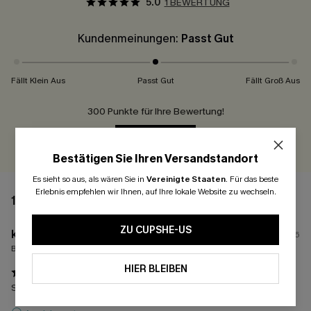
5.0
1 BEWERTUNG
Kundenmeinungen:
Passt Gut
Fällt Klein Aus
Passt Gut
Fällt Groß Aus
300 Punkte für Ihre Bewertung!
BEWERTEN
Bestätigen Sie Ihren Versandstandort
Es sieht so aus, als wären Sie in
Vereinigte Staaten
.
Für das beste
Erlebnis empfehlen wir Ihnen, auf Ihre lokale Website zu wechseln.
1 BEWERTUNG
ZU CUPSHE-US
k****
11/06/2026
Bestellte Größen:
L
HIER BLEIBEN
Sieht super aus und sitzt toll