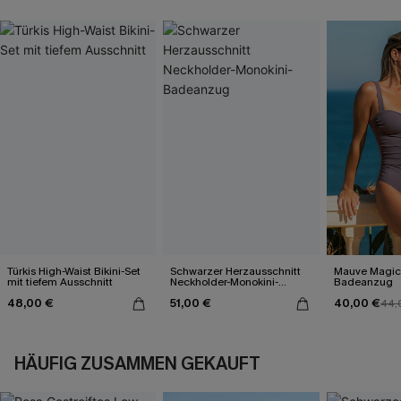
Türkis High-Waist Bikini-Set
Schwarzer Herzausschnitt
Mauve Magic
mit tiefem Ausschnitt
Neckholder-Monokini-
Badeanzug
Badeanzug
48,00 €
51,00 €
40,00 €
44,
HÄUFIG ZUSAMMEN GEKAUFT