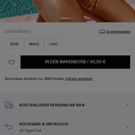
GRÖSSE(EU)
Größentabelle
S(38)
M(40)
L(42)
IN DEN WARENKORB
/
40,00 €
Sunchaser erhalten ca.
200
Punkte.
Details ansehen
KOSTENLOSER VERSAND AB 89 €
RÜCKGABE & UMTAUSCH
30 Tage Frist