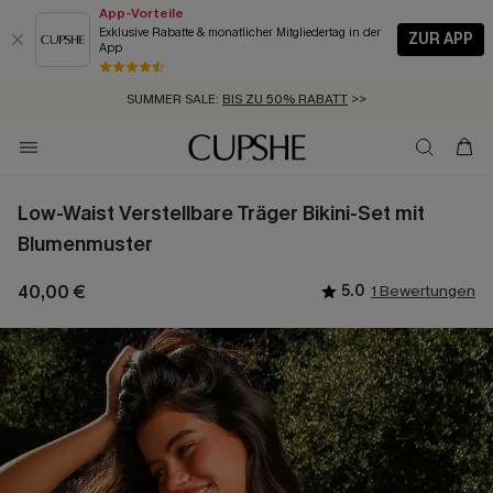
App-Vorteile
Exklusive Rabatte & monatlicher Mitgliedertag in der
ZUR APP
App
GRATIS MASSBAND MIT JEDEM SCHNELLVERSAND-ARTIKEL >>
SUMMER SALE:
BIS ZU 50% RABATT
>>
ZUM NEWSLETTER:
KOSTENLOSER VERSAND AB 89 €
BIS ZU -20% EXTRA ERHALTEN
>>
>>
Low-Waist Verstellbare Träger Bikini-Set mit
Blumenmuster
40,00 €
5.0
1 Bewertungen