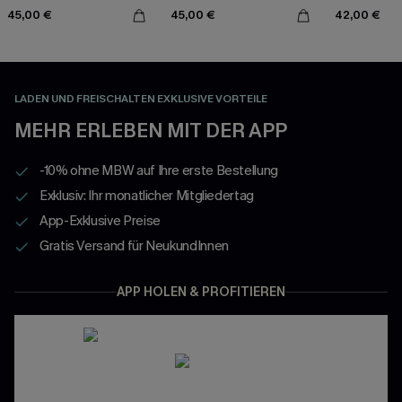
Set
Triangel-Bikini-Set
Neckholder-Bi
45,00 €
45,00 €
42,00 €
LADEN UND FREISCHALTEN EXKLUSIVE VORTEILE
MEHR ERLEBEN MIT DER APP
-10% ohne MBW auf Ihre erste Bestellung
Exklusiv: Ihr monatlicher Mitgliedertag
App-Exklusive Preise
Gratis Versand für NeukundInnen
APP HOLEN & PROFITIEREN