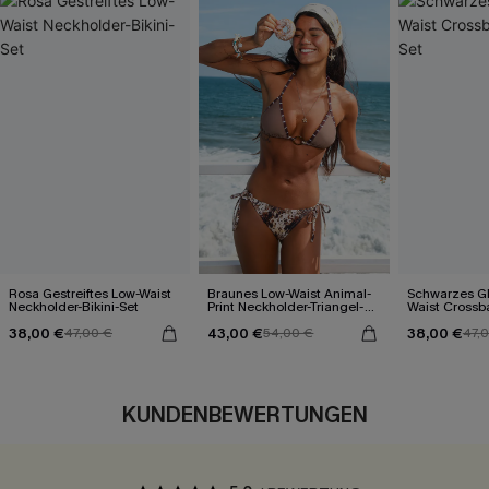
Rosa Gestreiftes Low-Waist
Braunes Low-Waist Animal-
Schwarzes Gl
Neckholder-Bikini-Set
Print Neckholder-Triangel-
Waist Crossba
Bikini-Set
38,00 €
43,00 €
38,00 €
47,00 €
54,00 €
47,
KUNDENBEWERTUNGEN