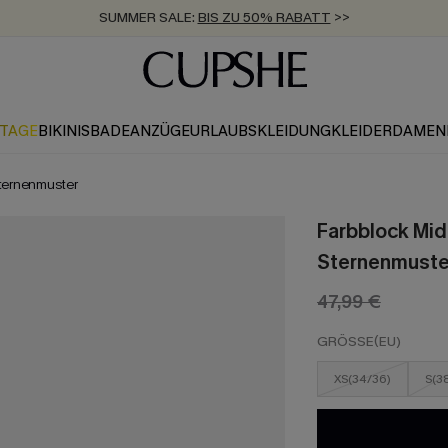
SUMMER SALE:
BIS ZU 50% RABATT
>>
ZUM NEWSLETTER:
KOSTENLOSER VERSAND AB 89 €
BIS ZU -20% EXTRA ERHALTEN
>>
>>
KTAGE
BIKINIS
BADEANZÜGE
URLAUBSKLEIDUNG
KLEIDER
DAMEN
Sternenmuster
Farbblock Mid
Sternenmuste
47,99 €
GRÖSSE(EU)
XS(34/36)
S(3