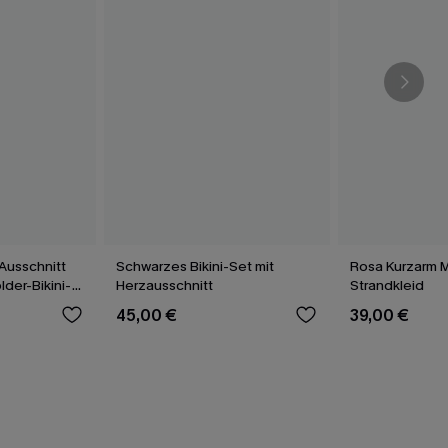
Ausschnitt
Schwarzes Bikini-Set mit
Rosa Kurzarm Mi
der-Bikini-
Herzausschnitt
Strandkleid
45,00 €
39,00 €