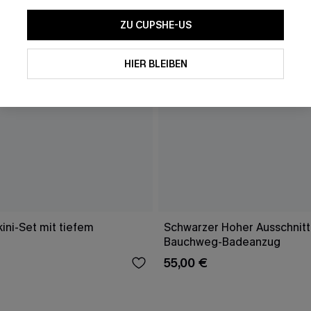
ZU CUPSHE-US
HIER BLEIBEN
ini-Set mit tiefem
Schwarzer Hoher Ausschnitt
Bauchweg-Badeanzug
55,00 €