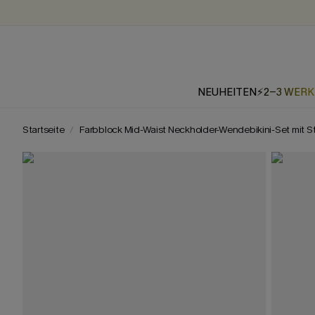
NEUHEITEN
⚡2-3 WER
Startseite
Farbblock Mid-Waist Neckholder-Wendebikini-Set mit 