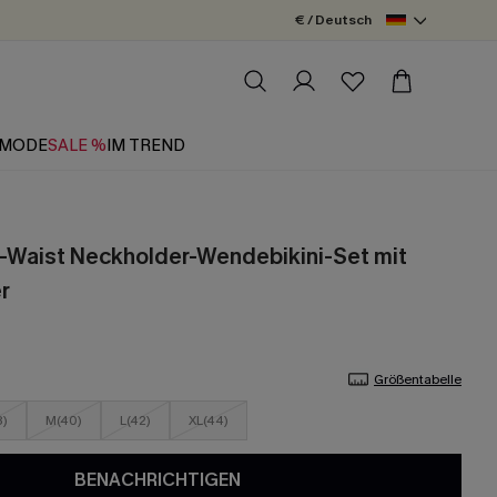
€ / Deutsch
MODE
SALE %
IM TREND
-Waist Neckholder-Wendebikini-Set mit
r
Größentabelle
8)
M(40)
L(42)
XL(44)
BENACHRICHTIGEN