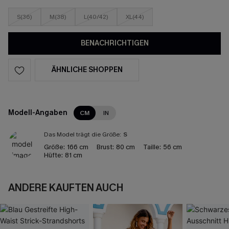
S(36)
M(38)
L(40/42)
XL(44)
BENACHRICHTIGEN
ÄHNLICHE SHOPPEN
Modell-Angaben
CM
IN
Das Model trägt die Größe:
S
Größe:
166 cm
Brust:
80 cm
Taille:
56 cm
Hüfte:
81 cm
ANDERE KAUFTEN AUCH