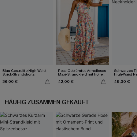
Blau Gestreifte High-Waist
Rosa Geblümtes Ärmelloses
Schwarzes Ti
Strick-Strandshorts
Maxi-Strandkleid mit hohem
High-Waist N
Ausschnitt
Bikini-Set
36,00 €
42,00 €
48,00 €
HÄUFIG ZUSAMMEN GEKAUFT