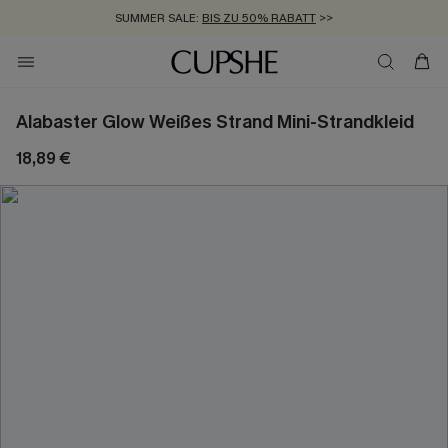
SUMMER SALE:
BIS ZU 50% RABATT
>>
ZUM NEWSLETTER:
KOSTENLOSER VERSAND AB 89 €
BIS ZU -20% EXTRA ERHALTEN
>>
>>
Alabaster Glow Weißes Strand Mini-Strandkleid
18,89 €