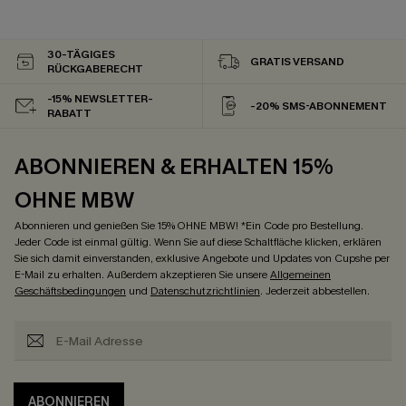
30-TÄGIGES
GRATIS VERSAND
RÜCKGABERECHT
-15% NEWSLETTER-
-20% SMS-ABONNEMENT
RABATT
ABONNIEREN & ERHALTEN 15%
OHNE MBW
Abonnieren und genießen Sie 15% OHNE MBW! *Ein Code pro Bestellung.
Jeder Code ist einmal gültig. Wenn Sie auf diese Schaltfläche klicken, erklären
Sie sich damit einverstanden, exklusive Angebote und Updates von Cupshe per
E-Mail zu erhalten. Außerdem akzeptieren Sie unsere
Allgemeinen
Geschäftsbedingungen
und
Datenschutzrichtlinien
. Jederzeit abbestellen.
ABONNIEREN