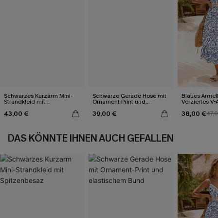
Schwarzes Kurzarm Mini-
Schwarze Gerade Hose mit
Blaues Ärmel
Strandkleid mit
Ornament-Print und
Verziertes V-
Spitzenbesaz
elastischem Bund
Midi-Trägerkl
43,00 €
39,00 €
38,00 €
47,
DAS KÖNNTE IHNEN AUCH GEFALLEN