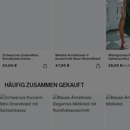
Schwarzes Gestreiftes
Weißes Ärmelloses V-
Waldgrünes M
Ärmelloses Hoher
Ausschnitt Maxi-Strandkleid
Seitenschlitz
Ausschnitt Minikleid
34,00 €
47,00 €
26,00 €
33,
HÄUFIG ZUSAMMEN GEKAUFT