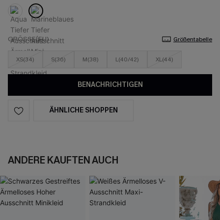
GRÖSSE(EU)
Größentabelle
XS(34)
S(36)
M(38)
L(40/42)
XL(44)
BENACHRICHTIGEN
ÄHNLICHE SHOPPEN
ANDERE KAUFTEN AUCH