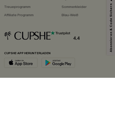
Abonnieren & Code Sichern
Treueprogramm
Sommerkleider
Affiliate Programm
Blau-Weiß
4.4
CUPSHE-APP HERUNTERLADEN
FOLGEN SIE UNS AUF
©2026 CUPSHE DEUTSCHLAND