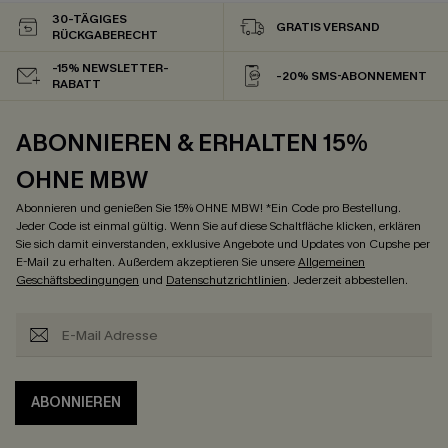
30-TÄGIGES
GRATIS VERSAND
RÜCKGABERECHT
-15% NEWSLETTER-
-20% SMS-ABONNEMENT
RABATT
ABONNIEREN & ERHALTEN 15%
OHNE MBW
Abonnieren und genießen Sie 15% OHNE MBW! *Ein Code pro Bestellung.
Jeder Code ist einmal gültig. Wenn Sie auf diese Schaltfläche klicken, erklären
Sie sich damit einverstanden, exklusive Angebote und Updates von Cupshe per
E-Mail zu erhalten. Außerdem akzeptieren Sie unsere
Allgemeinen
Geschäftsbedingungen
und
Datenschutzrichtlinien
. Jederzeit abbestellen.
ABONNIEREN