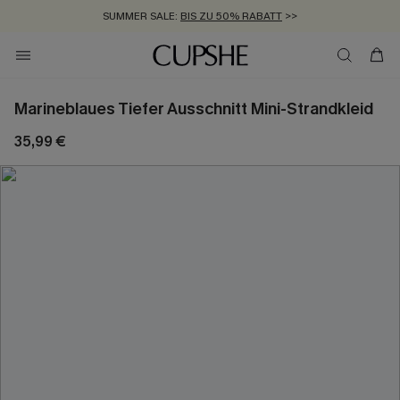
SUMMER SALE:
BIS ZU 50% RABATT
>>
ZUM NEWSLETTER:
KOSTENLOSER VERSAND AB 89 €
BIS ZU -20% EXTRA ERHALTEN
>>
>>
Marineblaues Tiefer Ausschnitt Mini-Strandkleid
35,99 €