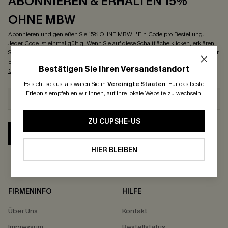
ABONNIEREN & ERHALTEN 15%
OHNE MBW
Abonnieren und genießen Sie 15% OHNE MBW! *Ein Code pro Bestellung.
Jeder Code ist einmal gültig. Wenn Sie auf diese Schaltfläche klicken, erklären
Sie sich damit einverstanden, exklusive Angebote und Updates von Cupshe per
E-Mail zu erhalten. Außerdem akzeptieren Sie unsere
Allgemeinen
Bestätigen Sie Ihren Versandstandort
Geschäftsbedingungen
und
Datenschutzrichtlinien
. Jederzeit abbestellen.
Es sieht so aus, als wären Sie in
Vereinigte Staaten
.
Für das beste
Erlebnis empfehlen wir Ihnen, auf Ihre lokale Website zu wechseln.
ZU CUPSHE-US
ABONNIEREN
HIER BLEIBEN
FIRMENINFO
HILFE
Über Uns
Kontakt
Impressum
Bestellstatus