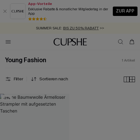
App-Vorteile
Exklusive Rabatte & monatlicher Mitgliedertag in der
ZUR APP
App
GRATIS MASSBAND MIT JEDEM SCHNELLVERSAND-ARTIKEL >>
SUMMER SALE:
BIS ZU 50% RABATT
>>
ZUM NEWSLETTER:
KOSTENLOSER VERSAND AB 89 €
BIS ZU -20% EXTRA ERHALTEN
>>
>>
Young Fashion
1
Artikel
Filter
Sortieren nach
-21%