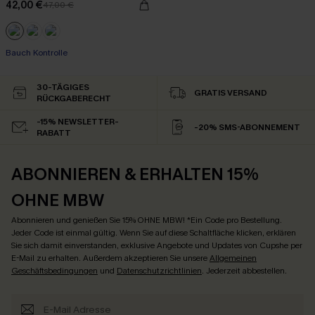
42,00 €
47,00 €
Bauch Kontrolle
30-TÄGIGES
GRATIS VERSAND
RÜCKGABERECHT
-15% NEWSLETTER-
-20% SMS-ABONNEMENT
RABATT
ABONNIEREN & ERHALTEN 15%
OHNE MBW
Abonnieren und genießen Sie 15% OHNE MBW! *Ein Code pro Bestellung.
Jeder Code ist einmal gültig. Wenn Sie auf diese Schaltfläche klicken, erklären
Sie sich damit einverstanden, exklusive Angebote und Updates von Cupshe per
E-Mail zu erhalten. Außerdem akzeptieren Sie unsere
Allgemeinen
Geschäftsbedingungen
und
Datenschutzrichtlinien
. Jederzeit abbestellen.