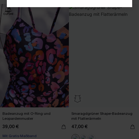
Badeanzug mit O-Ring und
Smaragdgrüner Shape-Badeanzug
Leopardenmuster
mit Flatterärmeln
39,00 €
47,00 €
Mit Gratis-Maßband