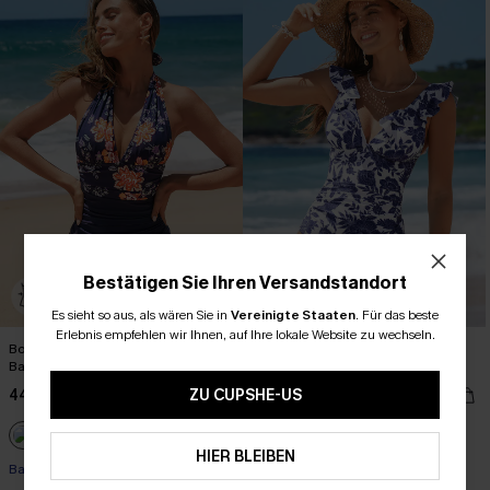
Bestätigen Sie Ihren Versandstandort
Es sieht so aus, als wären Sie in
Vereinigte Staaten
.
Für das beste
Erlebnis empfehlen wir Ihnen, auf Ihre lokale Website zu wechseln.
Boho Floraler Neckholder-
Süßer floraler Badeanzug mit
Badeanzug
Rüschen und Schnürung
44,00 €
47,00 €
ZU CUPSHE-US
HIER BLEIBEN
+1
Bauch Kontrolle
Bauch Kontrolle