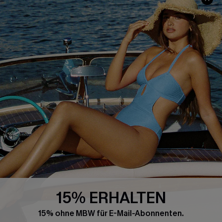
SERVICEZENTRUM
BELIEBTE SUCHEN
Größenguide
Bauchweg
Geschenkkarte
High-Waist
Treueprogramm
Sommerkleider
Affiliate Programm
Blau-Weiß
4.4
CUPSHE-APP HERUNTERLADEN
15% ERHALTEN
FOLGEN SIE UNS AUF
15% ohne MBW für E-Mail-Abonnenten.