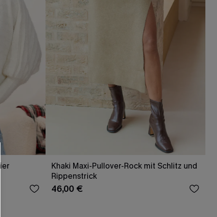
RHALTEN
ier
Khaki Maxi-Pullover-Rock mit Schlitz und
r E-Mail-Abonnenten.
Rippenstrick
. Jeder Code ist einmal gültig.
46,00 €