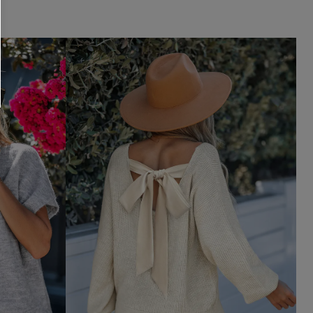
läche erklären Sie sich damit
beaktionen und Updates von Cupshe per E-
eren außerdem unsere
Allgemeinen
atenschutzbestimmungen
. Sie können
ONNIEREN