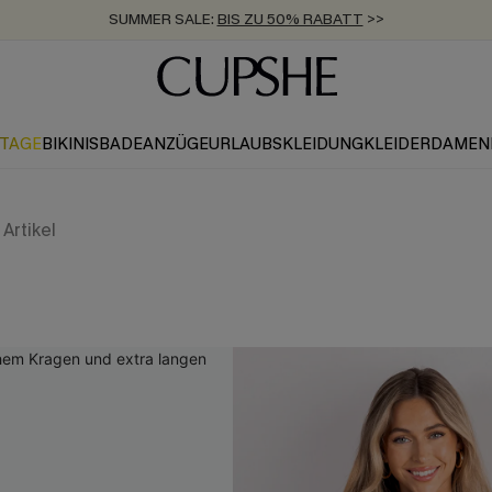
SUMMER SALE:
BIS ZU 50% RABATT
>>
ZUM NEWSLETTER:
KOSTENLOSER VERSAND AB 89 €
BIS ZU -20% EXTRA ERHALTEN
>>
>>
KTAGE
BIKINIS
BADEANZÜGE
URLAUBSKLEIDUNG
KLEIDER
DAMEN
Artikel