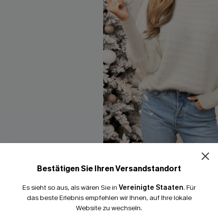
15% E
t V-Ausschnitt und
Elfenbeinfarbener schulterfre
Bestätigen Sie Ihren Versandstandort
15% ohne MBW fü
Pullover mit Puffärmeln
Es sieht so aus, als wären Sie in
Vereinigte Staaten
.
Für
*Ein Code pro Bestellung
46,00 €
das beste Erlebnis empfehlen wir Ihnen, auf Ihre lokale
Website zu wechseln.