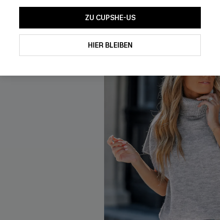
Ballonärmeln
ZU CUPSHE-US
Mit dem Klick auf diese Schaltf
einverstanden, exklusive Wer
Mail zu erhalten. Sie akzepti
HIER BLEIBEN
Geschäftsbedingungen
und
D
sich jederzeit abmelden.
AB