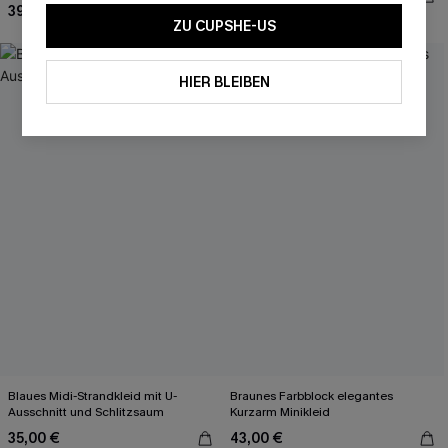
39,00 €
ZU CUPSHE-US
NEU
HIER BLEIBEN
Blaues Midi-Strandkleid mit U-
Braunes Farbblock elegantes
Ausschnitt und Schlitzsaum
Kurzarm Minikleid
35,00 €
43,00 €