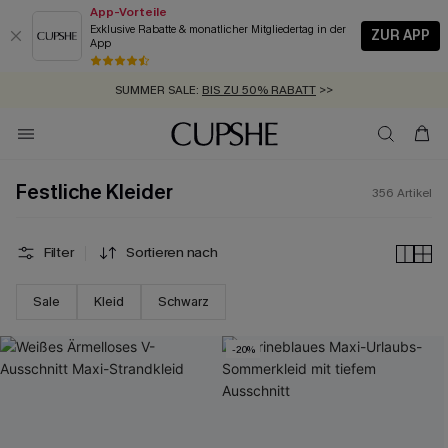
App-Vorteile
Exklusive Rabatte & monatlicher Mitgliedertag in der
ZUR APP
App
GRATIS MASSBAND MIT JEDEM SCHNELLVERSAND-ARTIKEL >>
SUMMER SALE:
BIS ZU 50% RABATT
>>
ZUM NEWSLETTER:
BIS ZU -20% EXTRA ERHALTEN
>>
KOSTENLOSER VERSAND AB 89 €
>>
Festliche Kleider
356
Artikel
Filter
Sortieren nach
Sale
Kleid
Schwarz
-20%