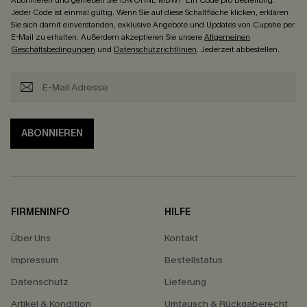
Abonnieren und genießen Sie 15% OHNE MBW! *Ein Code pro Bestellung.
Jeder Code ist einmal gültig. Wenn Sie auf diese Schaltfläche klicken, erklären
Sie sich damit einverstanden, exklusive Angebote und Updates von Cupshe per
E-Mail zu erhalten. Außerdem akzeptieren Sie unsere
Allgemeinen
Geschäftsbedingungen
und
Datenschutzrichtlinien
. Jederzeit abbestellen.
ABONNIEREN
FIRMENINFO
HILFE
Über Uns
Kontakt
Impressum
Bestellstatus
Datenschutz
Lieferung
Artikel & Kondition
Umtausch & Rückgaberecht