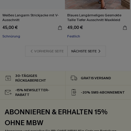
Weißes Langarm Strickjacke mit V-
Blaues Langärmeliges Gesmokte
Ausschnitt
Taille Tiefer Ausschnitt Maxikleid
45,00 €
49,00 €
Schnürung
Festlich
VORHERIGE SEITE
NÄCHSTE SEITE
30-TÄGIGES
GRATIS VERSAND
RÜCKGABERECHT
-15% NEWSLETTER-
-20% SMS-ABONNEMENT
RABATT
ABONNIEREN & ERHALTEN 15%
OHNE MBW