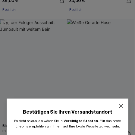
39,00 €
33,00 €
Festlich
Festlich
NEU
Bestätigen Sie Ihren Versandstandort
Es sieht so aus, als wären Sie in
Vereinigte Staaten
.
Für das beste
Blauer Eckiger Ausschnitt Jumpsuit
Weiße Gerade Hose
Erlebnis empfehlen wir Ihnen, auf Ihre lokale Website zu wechseln.
mit weitem Bein
42,00 €