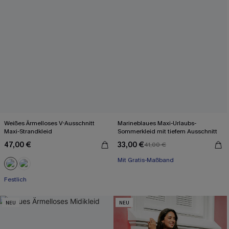
Weißes Ärmelloses V-Ausschnitt
Marineblaues Maxi-Urlaubs-
Maxi-Strandkleid
Sommerkleid mit tiefem Ausschnitt
47,00 €
33,00 €
41,00 €
Mit Gratis-Maßband
Festlich
Mit Gratis-Maßband
Festlich
NEU
NEU