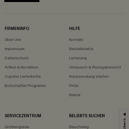
FIRMENINFO
HILFE
Über Uns
Kontakt
Impressum
Bestellstatus
Datenschutz
Lieferung
Artikel & Kondition
Umtausch & Rückgaberecht
Cupshe Lieferkette
Rücksendung starten
Botschafter Programm
FAQs
Klarna
SERVICEZENTRUM
BELIEBTE SUCHEN
15% ERHALTEN
Größenguide
Bauchweg
15% ohne MBW für E-Mail-Abonnenten.