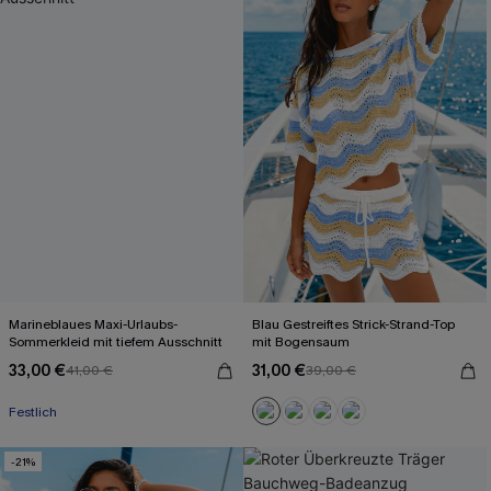
Marineblaues Maxi-Urlaubs-
Blau Gestreiftes Strick-Strand-Top
Sommerkleid mit tiefem Ausschnitt
mit Bogensaum
33,00 €
31,00 €
41,00 €
39,00 €
Mit Gratis-Maßband
Festlich
Mit Gratis-Maßband
-21%