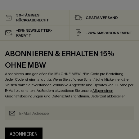
30-TÄGIGES
GRATIS VERSAND
RÜCKGABERECHT
-15% NEWSLETTER-
-20% SMS-ABONNEMENT
RABATT
ABONNIEREN & ERHALTEN 15%
OHNE MBW
Abonnieren und genießen Sie 15% OHNE MBW! *Ein Code pro Bestellung.
Jeder Code ist einmal gültig. Wenn Sie auf diese Schaltfläche klicken, erklären
Sie sich damit einverstanden, exklusive Angebote und Updates von Cupshe per
E-Mail zu erhalten. Außerdem akzeptieren Sie unsere
Allgemeinen
Geschäftsbedingungen
und
Datenschutzrichtlinien
. Jederzeit abbestellen.
ABONNIEREN