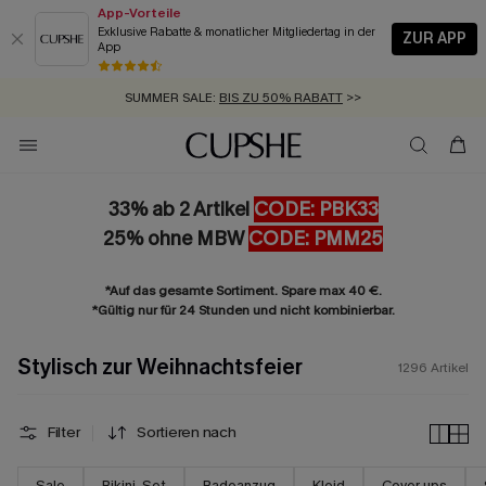
App-Vorteile
Exklusive Rabatte & monatlicher Mitgliedertag in der
ZUR APP
App
GRATIS MASSBAND MIT JEDEM SCHNELLVERSAND-ARTIKEL >>
SUMMER SALE:
BIS ZU 50% RABATT
>>
ZUM NEWSLETTER:
BIS ZU -20% EXTRA ERHALTEN
>>
KOSTENLOSER VERSAND AB 89 €
>>
33% ab 2 Artikel
CODE: PBK33
25% ohne MBW
CODE: PMM25
*Auf das gesamte Sortiment. Spare max 40 €.
*Gültig nur für 24 Stunden und nicht kombinierbar.
Stylisch zur Weihnachtsfeier
1296
Artikel
Filter
Sortieren nach
Sale
Bikini-Set
Badeanzug
Kleid
Cover ups