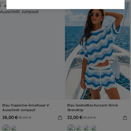
-20%
-15%
Blau Tropischer Ärmelloser V-
Blau Gestreiftes Kurzarm Strick-
Ausschnitt Jumpsuit
Strandtop
36,00 €
33,00 €
45,00 €
39,00 €
Mit Gratis-Maßband