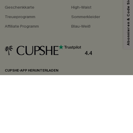
Abonnieren & Code Sichern
*Ein Code pro Bestellung. Jeder Code ist einmal gültig.
Geschenkkarte
High-Waist
Treueprogramm
Sommerkleider
Affiliate Programm
Blau-Weiß
Mit dem Klick auf diese Schaltfläche erklären Sie sich damit einverstanden,
exklusive Werbeaktionen und Updates von Cupshe per E-Mail zu erhalten.
Sie akzeptieren außerdem unsere
Allgemeinen Geschäftsbedingungen
und
Datenschutzbestimmungen
. Sie können sich jederzeit abmelden.
4.4
ABONNIEREN
CUPSHE-APP HERUNTERLADEN
FOLGEN SIE UNS AUF