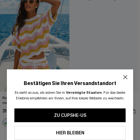
Bestätigen Sie Ihren Versandstandort
Es sieht so aus, als wären Sie in
Vereinigte Staaten
.
Für das beste
Rosa Gestreiftes Strick-Strand-Top
Roter Überkreuzte Träger
Erlebnis empfehlen wir Ihnen, auf Ihre lokale Website zu wechseln.
mit Bogensaum
Bauchweg-Badeanzug
31,00 €
51,00 €
39,00 €
ZU CUPSHE-US
+2
Bauch Kontrolle
HIER BLEIBEN