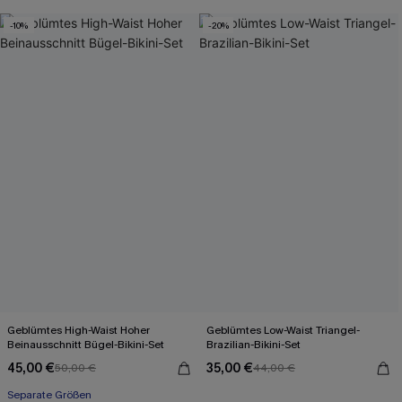
-10%
-20%
Geblümtes High-Waist Hoher
Geblümtes Low-Waist Triangel-
Beinausschnitt Bügel-Bikini-Set
Brazilian-Bikini-Set
45,00 €
35,00 €
50,00 €
44,00 €
Mit Gratis-Maßband
Separate Größen