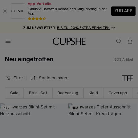
App-Vorteile
Exklusive Rabatte & monatlicher Mitgliedertag in der
ZUR APP
App
GRATIS MASSBAND MIT JEDEM SCHNELLVERSAND-ARTIKEL >>
SUMMER SALE:
BIS ZU 50% RABATT
>>
ZUM NEWSLETTER:
BIS ZU -20% EXTRA ERHALTEN
>>
KOSTENLOSER VERSAND AB 89 €
>>
Neu eingetroffen
803
Artikel
Filter
Sortieren nach
Sale
Bikini-Set
Badeanzug
Kleid
Cover ups
NEU
NEU