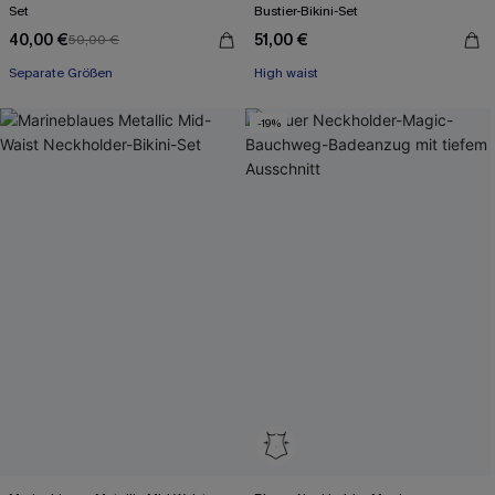
Set
Bustier-Bikini-Set
40,00 €
51,00 €
50,00 €
Mit Gratis-Maßband
Separate Größen
High waist
Mit Gratis-Maßband
-19%