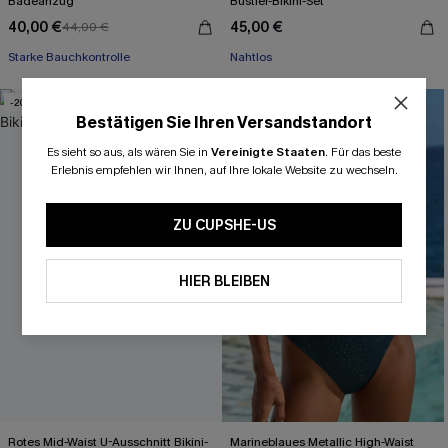
Badeanzug
Bustier-Bikini-Set
40,00 €
45,00 €
44,00 €
Starke Bauchkontrolle
Nahtlos
-20%
Bestätigen Sie Ihren Versandstandort
Es sieht so aus, als wären Sie in
Vereinigte Staaten
.
Für das beste
Erlebnis empfehlen wir Ihnen, auf Ihre lokale Website zu wechseln.
ZU CUPSHE-US
HIER BLEIBEN
Rotes Mid-Waist U-Ausschnitt Bikini-
Marineblaues Metallic High-Waist