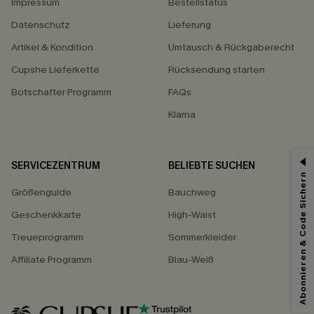
Impressum
Bestellstatus
Datenschutz
Lieferung
Artikel & Kondition
Umtausch & Rückgaberecht
Cupshe Lieferkette
Rücksendung starten
Botschafter Programm
FAQs
Klarna
SERVICEZENTRUM
BELIEBTE SUCHEN
15% ERHALTEN
Abonnieren & Code Sichern
Größenguide
Bauchweg
15% ohne MBW für E-Mail-Abonnenten.
*Ein Code pro Bestellung. Jeder Code ist einmal gültig.
Geschenkkarte
High-Waist
Treueprogramm
Sommerkleider
Affiliate Programm
Blau-Weiß
Mit dem Klick auf diese Schaltfläche erklären Sie sich damit einverstanden,
exklusive Werbeaktionen und Updates von Cupshe per E-Mail zu erhalten.
Sie akzeptieren außerdem unsere
Allgemeinen Geschäftsbedingungen
und
Datenschutzbestimmungen
. Sie können sich jederzeit abmelden.