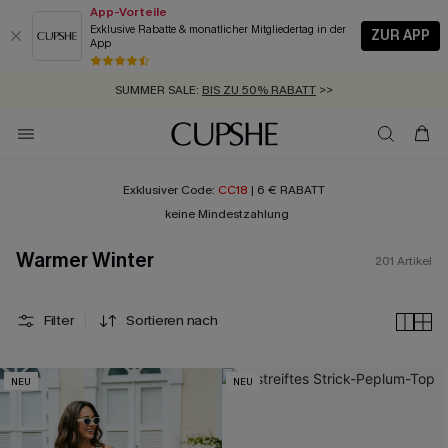
App-Vorteile
Exklusive Rabatte & monatlicher Mitgliedertag in der
ZUR APP
App
GRATIS MASSBAND MIT JEDEM SCHNELLVERSAND-ARTIKEL >>
SUMMER SALE:
BIS ZU 50% RABATT
>>
ZUM NEWSLETTER:
BIS ZU -20% EXTRA ERHALTEN
>>
KOSTENLOSER VERSAND AB 89 €
>>
Exklusiver Code:
CC18
| 6 € RABATT
keine Mindestzahlung
Warmer Winter
201
Artikel
Filter
Sortieren nach
NEU
NEU