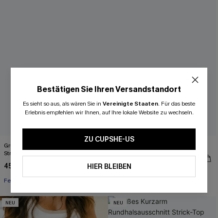
Bestätigen Sie Ihren Versandstandort
Es sieht so aus, als wären Sie in
Vereinigte Staaten
.
Für das beste
Erlebnis empfehlen wir Ihnen, auf Ihre lokale Website zu wechseln.
ZU CUPSHE-US
Grünes Figurbetontes Mini-
Beiges U-Ausschnitt Strick-Tanktop
Strickkleid mit seitlicher Raffung
39,00 €
45,00 €
HIER BLEIBEN
Festlich
NEU
NEU