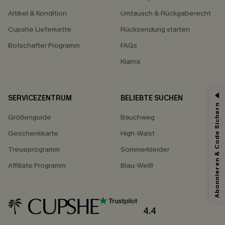
Artikel & Kondition
Umtausch & Rückgaberecht
Cupshe Lieferkette
Rücksendung starten
Botschafter Programm
FAQs
Klarna
SERVICEZENTRUM
BELIEBTE SUCHEN
15% ERHALTEN
Abonnieren & Code Sichern
Größenguide
Bauchweg
15% ohne MBW für E-Mail-Abonnenten.
*Ein Code pro Bestellung. Jeder Code ist einmal gültig.
Geschenkkarte
High-Waist
Treueprogramm
Sommerkleider
Affiliate Programm
Blau-Weiß
Mit dem Klick auf diese Schaltfläche erklären Sie sich damit einverstanden,
exklusive Werbeaktionen und Updates von Cupshe per E-Mail zu erhalten.
Sie akzeptieren außerdem unsere
Allgemeinen Geschäftsbedingungen
und
Datenschutzbestimmungen
. Sie können sich jederzeit abmelden.
4.4
ABONNIEREN