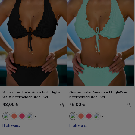
Schwarzes Tiefer Ausschnitt High-
Grünes Tiefer Ausschnitt High-Waist
Waist Neckholder-Bikini-Set
Neckholder-Bikini-Set
48,00 €
45,00 €
+1
+1
High waist
High waist