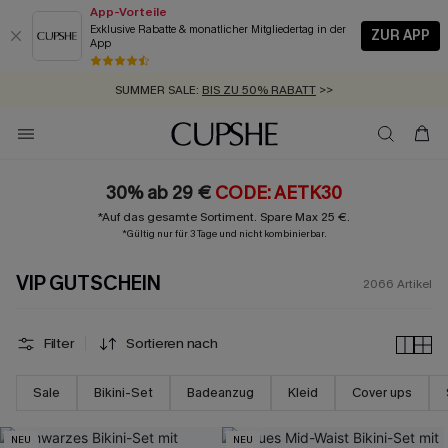
App-Vorteile
Exklusive Rabatte & monatlicher Mitgliedertag in der
ZUR APP
App
GRATIS MASSBAND MIT JEDEM SCHNELLVERSAND-ARTIKEL >>
SUMMER SALE:
BIS ZU 50% RABATT
>>
ZUM NEWSLETTER:
BIS ZU -20% EXTRA ERHALTEN
>>
KOSTENLOSER VERSAND AB 89 €
>>
30% ab 29 €
CODE: AETK30
*Auf das gesamte Sortiment. Spare Max 25 €.
*Gültig nur für 3 Tage und nicht kombinierbar.
VIP GUTSCHEIN
2066
Artikel
Filter
Sortieren nach
Sale
Bikini-Set
Badeanzug
Kleid
Cover ups
NEU
NEU