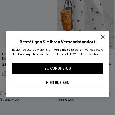
Bestätigen Sie Ihren Versandstandort
Es sieht so aus, als wären Sie in
Vereinigte Staaten
.
Für das beste
Erlebnis empfehlen wir Ihnen, auf Ihre lokale Website zu wechseln.
Lila Low-Waist Triangel-Bikini-Set mit
Weiße Sommerhose mit elastischem
Kreuzträgern
Bund und Taschen
34,00 €
27,00 €
43,00 €
34,00 €
ZU CUPSHE-US
HIER BLEIBEN
Weites Bein
-21%
-21%