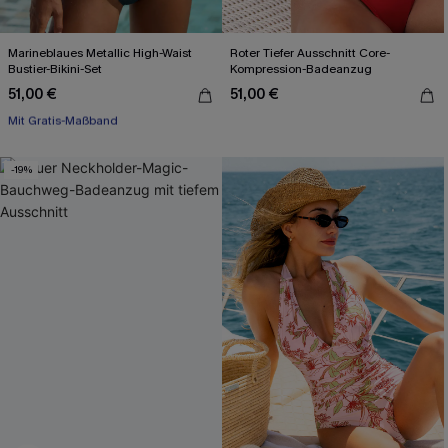
Marineblaues Metallic High-Waist
Roter Tiefer Ausschnitt Core-
Bustier-Bikini-Set
Kompression-Badeanzug
51,00 €
51,00 €
Mit Gratis-Maßband
High waist
Mit Gratis-Maßband
-19%