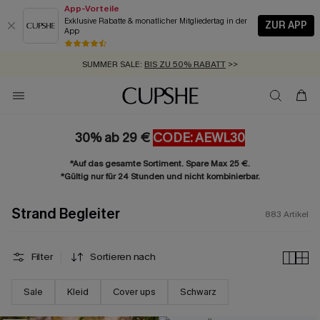
App-Vorteile
Exklusive Rabatte & monatlicher Mitgliedertag in der
ZUR APP
App
GRATIS MASSBAND MIT JEDEM SCHNELLVERSAND-ARTIKEL >>
SUMMER SALE:
BIS ZU 50% RABATT
>>
ZUM NEWSLETTER:
BIS ZU -20% EXTRA ERHALTEN
>>
KOSTENLOSER VERSAND AB 89 €
>>
30% ab 29 €
CODE: AEWL30
*Auf das gesamte Sortiment. Spare Max 25 €.
*Gültig nur für 24 Stunden und nicht kombinierbar.
Strand Begleiter
883
Artikel
Filter
Sortieren nach
Sale
Kleid
Cover ups
Schwarz