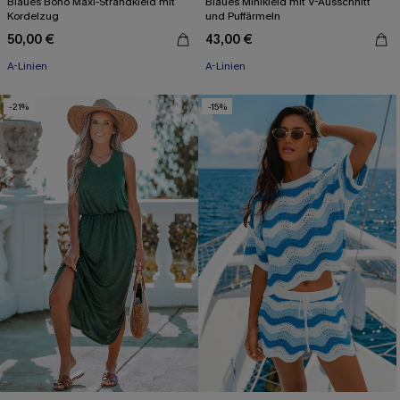
Blaues Boho Maxi-Strandkleid mit
Blaues Minikleid mit V-Ausschnitt
Kordelzug
und Puffärmeln
50,00 €
43,00 €
A-Linien
A-Linien
-21%
-15%