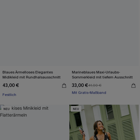
Blaues Ärmelloses Elegantes
Marineblaues Maxi-Urlaubs-
Midikleid mit Rundhalsausschnitt
Sommerkleid mit tiefem Ausschnitt
43,00 €
33,00 €
41,00 €
Mit Gratis-Maßband
Festlich
Festlich
Mit Gratis-Maßband
NEU
NEU