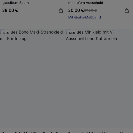
geteiltem Saum
mit tiefem Ausschnitt
38,00 €
30,00 €
37,00 €
Mit Gratis-Maßband
Baumwolle
Mit Gratis-Maßband
NEU
NEU