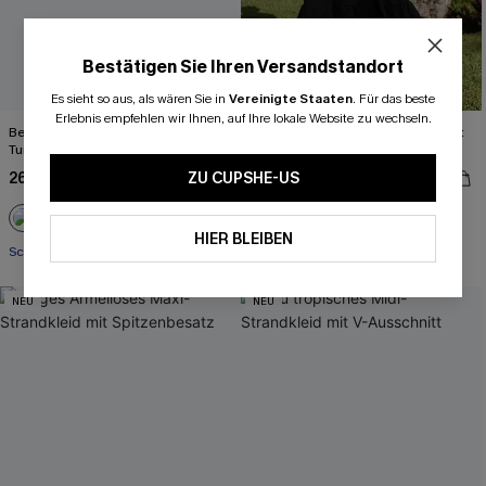
Bestätigen Sie Ihren Versandstandort
Es sieht so aus, als wären Sie in
Vereinigte Staaten
.
Für das beste
Erlebnis empfehlen wir Ihnen, auf Ihre lokale Website zu wechseln.
Beige Strick-Strandshorts mit
Schwarzes Ärmelloses V-Ausschnitt
Tunnelzug
Maxi-Urlaubs-Sommerkleid
26,00 €
ZU CUPSHE-US
42,00 €
33,00 €
Festlich
HIER BLEIBEN
Schnürung
NEU
NEU