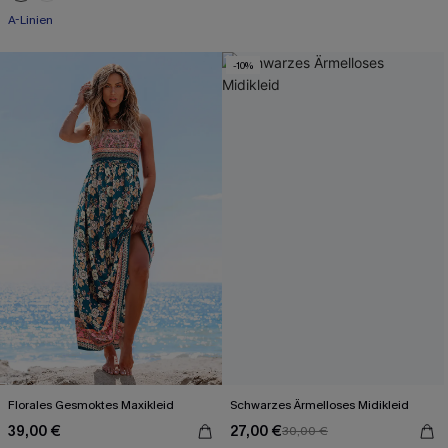
A-Linien
-10%
Florales Gesmoktes Maxikleid
Schwarzes Ärmelloses Midikleid
39,00 €
27,00 €
30,00 €
Mit Gratis-Maßband