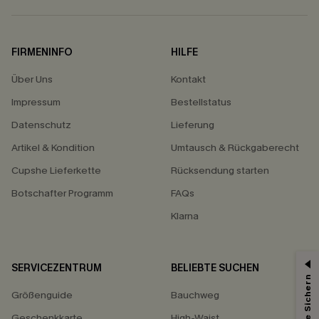
FIRMENINFO
HILFE
Über Uns
Kontakt
Impressum
Bestellstatus
Datenschutz
Lieferung
Artikel & Kondition
Umtausch & Rückgaberecht
Cupshe Lieferkette
Rücksendung starten
Botschafter Programm
FAQs
Klarna
SERVICEZENTRUM
BELIEBTE SUCHEN
15% ERHALTEN
Größenguide
Bauchweg
15% ohne MBW für E-Mail-Abonnenten.
*Ein Code pro Bestellung. Jeder Code ist einmal gültig.
Geschenkkarte
High-Waist