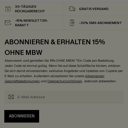
30-TÄGIGES
GRATIS VERSAND
RÜCKGABERECHT
-15% NEWSLETTER-
-20% SMS-ABONNEMENT
RABATT
ABONNIEREN & ERHALTEN 15%
OHNE MBW
Abonnieren und genießen Sie 15% OHNE MBW! *Ein Code pro Bestellung.
Jeder Code ist einmal gültig. Wenn Sie auf diese Schaltfläche klicken, erklären
Sie sich damit einverstanden, exklusive Angebote und Updates von Cupshe per
E-Mail zu erhalten. Außerdem akzeptieren Sie unsere
Allgemeinen
Geschäftsbedingungen
und
Datenschutzrichtlinien
. Jederzeit abbestellen.
ABONNIEREN