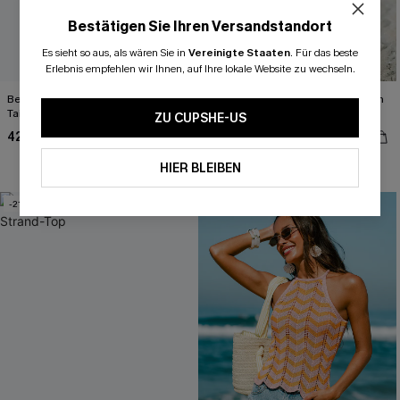
Bestätigen Sie Ihren Versandstandort
Es sieht so aus, als wären Sie in
Vereinigte Staaten
.
Für das beste
Erlebnis empfehlen wir Ihnen, auf Ihre lokale Website zu wechseln.
Beiger tropischer Romper mit
Schwarze Stoffhose mit gesmoktem
Taillenband
Bund
ZU CUPSHE-US
42,00 €
34,00 €
High waist
HIER BLEIBEN
-21%
-21%