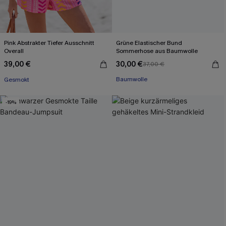
Pink Abstrakter Tiefer Ausschnitt
Grüne Elastischer Bund
Overall
Sommerhose aus Baumwolle
39,00 €
30,00 €
37,00 €
Mit Gratis-Maßband
Gesmokt
Baumwolle
Mit Gratis-Maßband
-19%