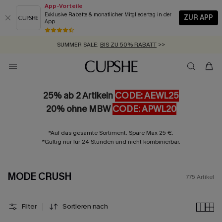
App-Vorteile
Exklusive Rabatte & monatlicher Mitgliedertag in der
ZUR APP
App
GRATIS MASSBAND MIT JEDEM SCHNELLVERSAND-ARTIKEL >>
SUMMER SALE:
BIS ZU 50% RABATT
>>
ZUM NEWSLETTER:
BIS ZU -20% EXTRA ERHALTEN
>>
KOSTENLOSER VERSAND AB 89 €
>>
25% ab 2 Artikeln
CODE: AEWL25
20% ohne MBW
CODE: APWL20
*Auf das gesamte Sortiment. Spare Max 25 €.
*Gültig nur für 24 Stunden und nicht kombinierbar.
MODE CRUSH
775
Artikel
Filter
Sortieren nach