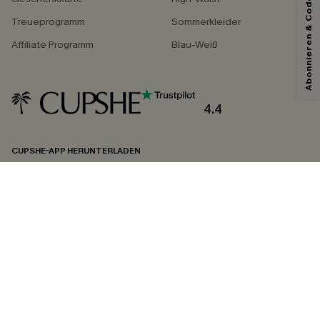
Abonnieren & Code Sichern
Treueprogramm
Sommerkleider
Affiliate Programm
Blau-Weiß
Mit dem Klick auf diese Schaltfläche erklären Sie sich damit einverstanden,
exklusive Werbeaktionen und Updates von Cupshe per E-Mail zu erhalten.
Sie akzeptieren außerdem unsere
Allgemeinen Geschäftsbedingungen
und
Datenschutzbestimmungen
. Sie können sich jederzeit abmelden.
4.4
ABONNIEREN
CUPSHE-APP HERUNTERLADEN
FOLGEN SIE UNS AUF