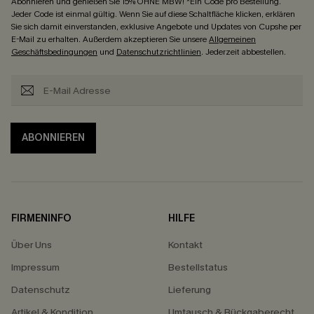
Abonnieren und genießen Sie 15% OHNE MBW! *Ein Code pro Bestellung.
Jeder Code ist einmal gültig. Wenn Sie auf diese Schaltfläche klicken, erklären
Sie sich damit einverstanden, exklusive Angebote und Updates von Cupshe per
E-Mail zu erhalten. Außerdem akzeptieren Sie unsere
Allgemeinen
Geschäftsbedingungen
und
Datenschutzrichtlinien
. Jederzeit abbestellen.
ABONNIEREN
FIRMENINFO
HILFE
Über Uns
Kontakt
Impressum
Bestellstatus
Datenschutz
Lieferung
Artikel & Kondition
Umtausch & Rückgaberecht