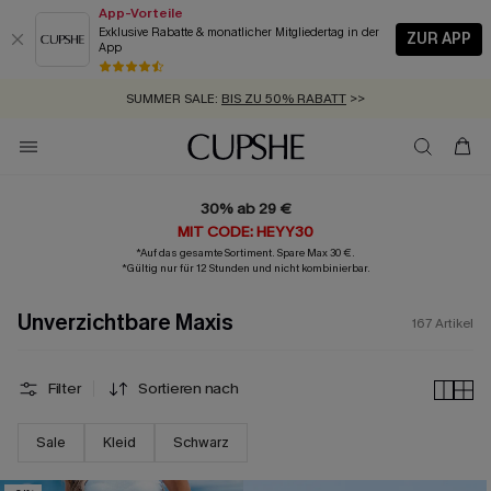
App-Vorteile
Exklusive Rabatte & monatlicher Mitgliedertag in der
ZUR APP
App
GRATIS MASSBAND MIT JEDEM SCHNELLVERSAND-ARTIKEL >>
SUMMER SALE:
BIS ZU 50% RABATT
>>
ZUM NEWSLETTER:
BIS ZU -20% EXTRA ERHALTEN
>>
KOSTENLOSER VERSAND AB 89 €
>>
30% ab 29 €
MIT CODE: HEYY30
*Auf das gesamte Sortiment. Spare Max 30 €.
*Gültig nur für 12 Stunden und nicht kombinierbar.
Unverzichtbare Maxis
167
Artikel
Filter
Sortieren nach
Sale
Kleid
Schwarz