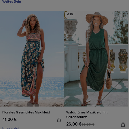
Weites Bein
-21%
Florales Gesmoktes Maxikleid
Waldgrünes Maxikleid mit
Seitenschlitz
41,00 €
26,00 €
33,00 €
High waist