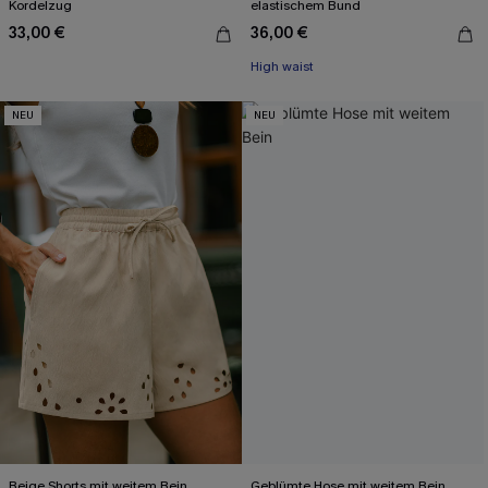
Kordelzug
elastischem Bund
33,00 €
36,00 €
High waist
NEU
NEU
Beige Shorts mit weitem Bein
Geblümte Hose mit weitem Bein