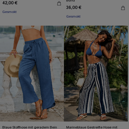
Bund
42,00 €
36,00 €
Gesmokt
Gesmokt
Blaue Stoffhose mit geradem Bein
Marineblaue Gestreifte Hose mit